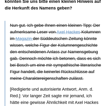
könnten Sie uns bitte einen kleinen Hinweis auf
die Herkunft des Namens geben?
Nun gut. Ich gebe Ihnen einen kleinen Tipp: Der
aufmerksame Leser von
Axel Hackes
Kolumnen
im
Magazin
der Süddeutschen Zeitung könnte
wissen, welche Figur der Kolumnengeschichte
den entscheidenen Anlass zur Namensgebung
gab. Dennoch möchte ich betonen, dass es sich
bei Bosch um eine mir sympathische literarische
Figur handelt, die keinerlei Rückschlüsse auf
meine Charaktereigenschaften zulässt.
[Redigierte und autorisierte Antwort, Anm. d.
Red.]: Vor langer Zeit sagte mir jemand, ich
hätte eine gewisse Ähnlichkeit mit Axel Hackes