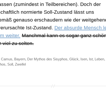
ssen (zumindest in Teilbereichen). Doch der
schaftlich normierte Soll-Zustand lässt uns
emäß genauso erschaudern wie der weitgehen
verursachte Ist-Zustand.
Der absurde Mensch l
em weiter.
Manchmal kann es sogar ganz schön
r viel zu selten.
t Camus
,
Bayern
,
Der Mythos des Sisyphos
,
Glück
,
Isen
,
Ist
,
Leben
,
ter
phos
,
Soll
,
Zweifel