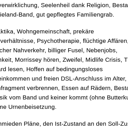
verwirklichung, Seelenheil dank Religion, Besta
xieland-Band, gut gepflegtes Familiengrab.
raktika, Wohngemeinschaft, prekäre
verhältnisse, Psychotherapie, flüchtige Affären
icher Nahverkehr, billiger Fusel, Nebenjobs,
keit, Morrissey hören, Zweifel, Midlife Crisis,
rd lesen, Hoffen auf bedingungsloses
inkommen und freien DSL-Anschluss im Alter,
ragment verbrennen, Essen auf Rädern, Best
sik vom Band und keiner kommt (ohne Butterk
e Urnenbeisetzung.
hmieden Pläne, den Ist-Zustand an den Soll-Z