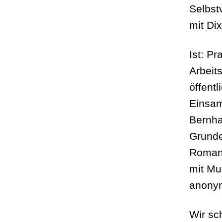
Selbst
mit Di
Ist: P
Arbeits
öffentl
Einsam
Bernha
Grunde
Romanf
mit Mu
anonym
Wir sc