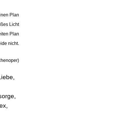
inen Plan
oßes Licht
iten Plan
ide nicht.
schenoper)
Liebe,
sorge,
ex,