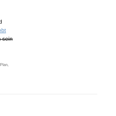
d
ebt
 sein
Plan
,