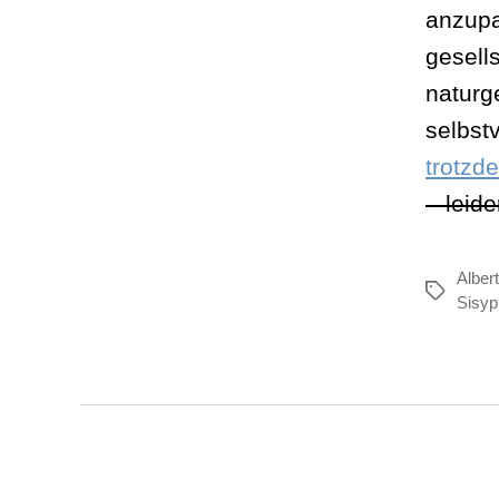
anzupa
gesell
naturg
selbst
trotzd
– leide
Alber
Schlagwör
Sisy