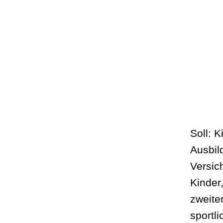
Soll: 
Ausbil
Versich
Kinder
zweite
sportli