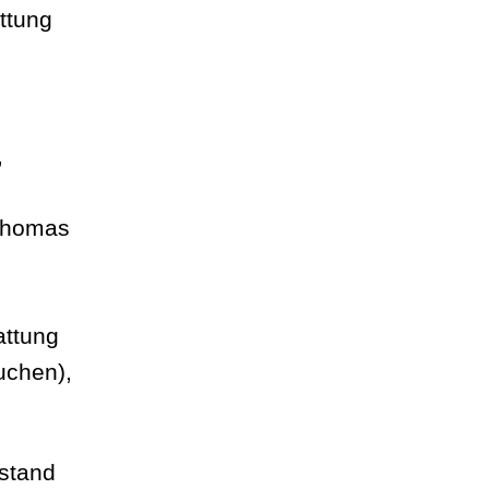
ttung
,
 Thomas
attung
uchen),
ustand