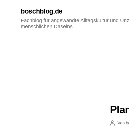
boschblog.de
Fachblog für angewandte Alltagskultur und Unz
menschlichen Daseins
Pla
Von
b
Beitragsau