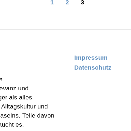
1
2
3
Impressum
Datenschutz
e
levanz und
er als alles.
lltagskultur und
aseins. Teile davon
aucht es.