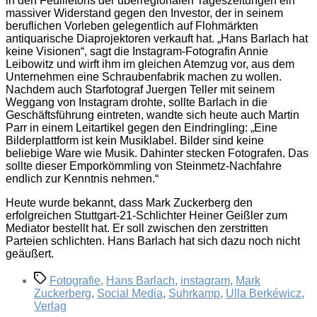
in den Feuilletons der überregionalen Tageszeitungen ein
massiver Widerstand gegen den Investor, der in seinem
beruflichen Vorleben gelegentlich auf Flohmärkten
antiquarische Diaprojektoren verkauft hat. „Hans Barlach hat
keine Visionen“, sagt die Instagram-Fotografin Annie
Leibowitz und wirft ihm im gleichen Atemzug vor, aus dem
Unternehmen eine Schraubenfabrik machen zu wollen.
Nachdem auch Starfotograf Juergen Teller mit seinem
Weggang von Instagram drohte, sollte Barlach in die
Geschäftsführung eintreten, wandte sich heute auch Martin
Parr in einem Leitartikel gegen den Eindringling: „Eine
Bilderplattform ist kein Musiklabel. Bilder sind keine
beliebige Ware wie Musik. Dahinter stecken Fotografen. Das
sollte dieser Emporkömmling von Steinmetz-Nachfahre
endlich zur Kenntnis nehmen.“
Heute wurde bekannt, dass Mark Zuckerberg den
erfolgreichen Stuttgart-21-Schlichter Heiner Geißler zum
Mediator bestellt hat. Er soll zwischen den zerstritten
Parteien schlichten. Hans Barlach hat sich dazu noch nicht
geäußert.
Schlagwörter
Fotografie
,
Hans Barlach
,
instagram
,
Mark
Zuckerberg
,
Social Media
,
Suhrkamp
,
Ulla Berkéwicz
,
Verlag