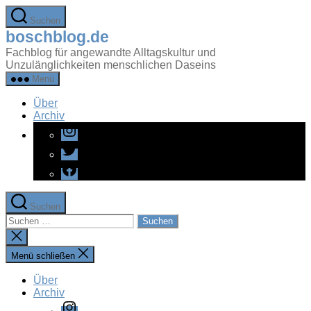
Zum
Suchen
Inhalt
boschblog.de
springen
Fachblog für angewandte Alltagskultur und
Unzulänglichkeiten menschlichen Daseins
Menü
Über
Archiv
Instagram
Twitter
Facebook
Suchen
Suchen
nach:
Suche
schließen
Menü schließen
Über
Archiv
Instagram