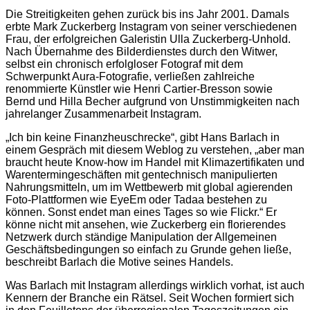
Die Streitigkeiten gehen zurück bis ins Jahr 2001. Damals
erbte Mark Zuckerberg Instagram von seiner verschiedenen
Frau, der erfolgreichen Galeristin Ulla Zuckerberg-Unhold.
Nach Übernahme des Bilderdienstes durch den Witwer,
selbst ein chronisch erfolgloser Fotograf mit dem
Schwerpunkt Aura-Fotografie, verließen zahlreiche
renommierte Künstler wie Henri Cartier-Bresson sowie
Bernd und Hilla Becher aufgrund von Unstimmigkeiten nach
jahrelanger Zusammenarbeit Instagram.
„Ich bin keine Finanzheuschrecke“, gibt Hans Barlach in
einem Gespräch mit diesem Weblog zu verstehen, „aber man
braucht heute Know-how im Handel mit Klimazertifikaten und
Warentermingeschäften mit gentechnisch manipulierten
Nahrungsmitteln, um im Wettbewerb mit global agierenden
Foto-Plattformen wie EyeEm oder Tadaa bestehen zu
können. Sonst endet man eines Tages so wie Flickr.“ Er
könne nicht mit ansehen, wie Zuckerberg ein florierendes
Netzwerk durch ständige Manipulation der Allgemeinen
Geschäftsbedingungen so einfach zu Grunde gehen ließe,
beschreibt Barlach die Motive seines Handels.
Was Barlach mit Instagram allerdings wirklich vorhat, ist auch
Kennern der Branche ein Rätsel. Seit Wochen formiert sich