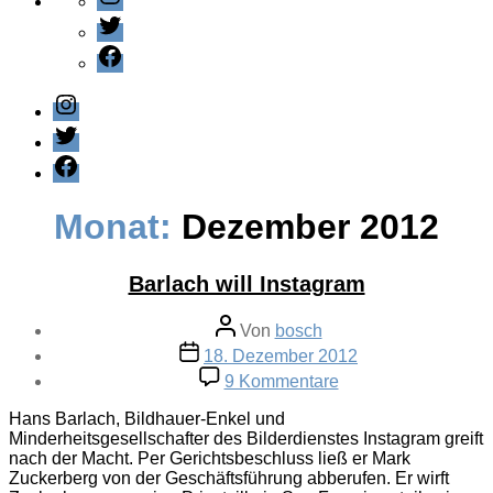
Twitter
Facebook
Instagram
Twitter
Facebook
Monat:
Dezember 2012
Barlach will Instagram
Beitragsautor
Von
bosch
Veröffentlichungsdatum
18. Dezember 2012
zu
9 Kommentare
Barlach
will
Hans Barlach, Bildhauer-Enkel und
Instagram
Minderheitsgesellschafter des Bilderdienstes Instagram greift
nach der Macht. Per Gerichtsbeschluss ließ er Mark
Zuckerberg von der Geschäftsführung abberufen. Er wirft