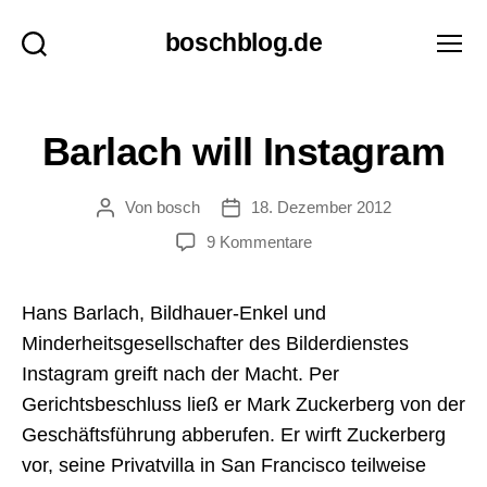
boschblog.de
Suchen
Menü
F
Kategorien
Barlach will Instagram
E
U
I
Von
bosch
18. Dezember 2012
Beitragsautor
Veröffentlichungsdatum
L
L
zu
9 Kommentare
E
Barlach
T
O
will
N
Hans Barlach, Bildhauer-Enkel und
Instagram
W
Minderheitsgesellschafter des Bilderdienstes
I
R
Instagram greift nach der Macht. Per
T
Gerichtsbeschluss ließ er Mark Zuckerberg von der
S
C
Geschäftsführung abberufen. Er wirft Zuckerberg
H
A
vor, seine Privatvilla in San Francisco teilweise
F