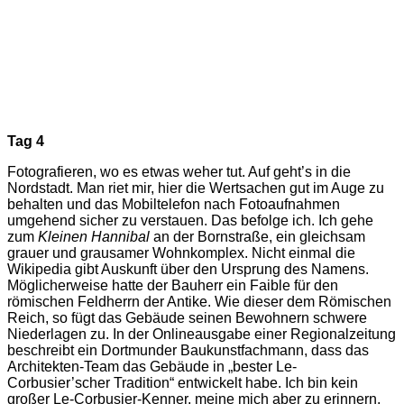
Tag 4
Fotografieren, wo es etwas weher tut. Auf geht’s in die
Nordstadt. Man riet mir, hier die Wertsachen gut im Auge zu
behalten und das Mobiltelefon nach Fotoaufnahmen
umgehend sicher zu verstauen. Das befolge ich. Ich gehe
zum
Kleinen Hannibal
an der Bornstraße, ein gleichsam
grauer und grausamer Wohnkomplex. Nicht einmal die
Wikipedia gibt Auskunft über den Ursprung des Namens.
Möglicherweise hatte der Bauherr ein Faible für den
römischen Feldherrn der Antike. Wie dieser dem Römischen
Reich, so fügt das Gebäude seinen Bewohnern schwere
Niederlagen zu. In der Onlineausgabe einer Regionalzeitung
beschreibt ein Dortmunder Baukunstfachmann, dass das
Architekten-Team das Gebäude in „bester Le-
Corbusier’scher Tradition“ entwickelt habe. Ich bin kein
großer Le-Corbusier-Kenner, meine mich aber zu erinnern,