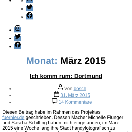
Twitter
Facebook
Instagram
Twitter
Facebook
Monat:
März 2015
Ich komm rum: Dortmund
Beitragsautor
Von
bosch
Veröffentlichungsdatum
31. März 2015
zu
14 Kommentare
Ich
komm
Diesen Beitrag habe im Rahmen des Projektes
rum:
fuerhier.de
geschrieben. Dessen Macher Michelle Flunger
Dortmund
und Sascha Schilling haben mich eingelanden, im März
2015 eine Woche lang ihre Stadt handyfotografisch zu