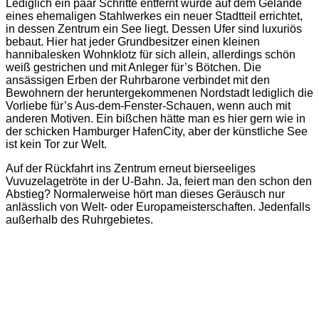
Lediglich ein paar Schritte entfernt wurde auf dem Gelände
eines ehemaligen Stahlwerkes ein neuer Stadtteil errichtet,
in dessen Zentrum ein See liegt. Dessen Ufer sind luxuriös
bebaut. Hier hat jeder Grundbesitzer einen kleinen
hannibalesken Wohnklotz für sich allein, allerdings schön
weiß gestrichen und mit Anleger für’s Bötchen. Die
ansässigen Erben der Ruhrbarone verbindet mit den
Bewohnern der heruntergekommenen Nordstadt lediglich die
Vorliebe für’s Aus-dem-Fenster-Schauen, wenn auch mit
anderen Motiven. Ein bißchen hätte man es hier gern wie in
der schicken Hamburger HafenCity, aber der künstliche See
ist kein Tor zur Welt.
Auf der Rückfahrt ins Zentrum erneut bierseeliges
Vuvuzelagetröte in der U-Bahn. Ja, feiert man den schon den
Abstieg? Normalerweise hört man dieses Geräusch nur
anlässlich von Welt- oder Europameisterschaften. Jedenfalls
außerhalb des Ruhrgebietes.