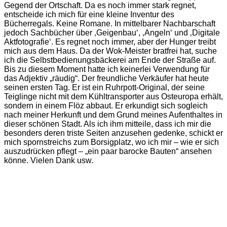
Gegend der Ortschaft. Da es noch immer stark regnet,
entscheide ich mich für eine kleine Inventur des
Bücherregals. Keine Romane. In mittelbarer Nachbarschaft
jedoch Sachbücher über ‚Geigenbau‘, ‚Angeln‘ und ‚Digitale
Aktfotografie‘. Es regnet noch immer, aber der Hunger treibt
mich aus dem Haus. Da der Wok-Meister bratfrei hat, suche
ich die Selbstbedienungsbäckerei am Ende der Straße auf.
Bis zu diesem Moment hatte ich keinerlei Verwendung für
das Adjektiv „räudig“. Der freundliche Verkäufer hat heute
seinen ersten Tag. Er ist ein Ruhrpott-Original, der seine
Teiglinge nicht mit dem Kühltransporter aus Osteuropa erhält,
sondern in einem Flöz abbaut. Er erkundigt sich sogleich
nach meiner Herkunft und dem Grund meines Aufenthaltes in
dieser schönen Stadt. Als ich ihm mitteile, dass ich mir die
besonders deren triste Seiten anzusehen gedenke, schickt er
mich spornstreichs zum Borsigplatz, wo ich mir – wie er sich
auszudrücken pflegt – „ein paar barocke Bauten“ ansehen
könne. Vielen Dank usw.