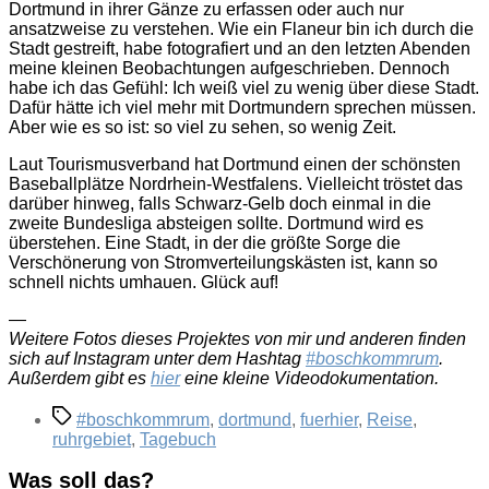
Dortmund in ihrer Gänze zu erfassen oder auch nur
ansatzweise zu verstehen. Wie ein Flaneur bin ich durch die
Stadt gestreift, habe fotografiert und an den letzten Abenden
meine kleinen Beobachtungen aufgeschrieben. Dennoch
habe ich das Gefühl: Ich weiß viel zu wenig über diese Stadt.
Dafür hätte ich viel mehr mit Dortmundern sprechen müssen.
Aber wie es so ist: so viel zu sehen, so wenig Zeit.
Laut Tourismusverband hat Dortmund einen der schönsten
Baseballplätze Nordrhein-Westfalens. Vielleicht tröstet das
darüber hinweg, falls Schwarz-Gelb doch einmal in die
zweite Bundesliga absteigen sollte. Dortmund wird es
überstehen. Eine Stadt, in der die größte Sorge die
Verschönerung von Stromverteilungskästen ist, kann so
schnell nichts umhauen. Glück auf!
—
Weitere Fotos dieses Projektes von mir und anderen finden
sich auf Instagram unter dem Hashtag
#boschkommrum
.
Außerdem gibt es
hier
eine kleine Videodokumentation.
Schlagwörter
#boschkommrum
,
dortmund
,
fuerhier
,
Reise
,
ruhrgebiet
,
Tagebuch
Was soll das?