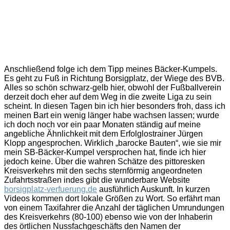
Anschließend folge ich dem Tipp meines Bäcker-Kumpels.
Es geht zu Fuß in Richtung Borsigplatz, der Wiege des BVB.
Alles so schön schwarz-gelb hier, obwohl der Fußballverein
derzeit doch eher auf dem Weg in die zweite Liga zu sein
scheint. In diesen Tagen bin ich hier besonders froh, dass ich
meinen Bart ein wenig länger habe wachsen lassen; wurde
ich doch noch vor ein paar Monaten ständig auf meine
angebliche Ähnlichkeit mit dem Erfolglostrainer Jürgen
Klopp angesprochen. Wirklich „barocke Bauten“, wie sie mir
mein SB-Bäcker-Kumpel versprochen hat, finde ich hier
jedoch keine. Über die wahren Schätze des pittoresken
Kreisverkehrs mit den sechs sternförmig angeordneten
Zufahrtsstraßen indes gibt die wunderbare Website
borsigplatz-verfuerung.de
ausführlich Auskunft. In kurzen
Videos kommen dort lokale Größen zu Wort. So erfährt man
von einem Taxifahrer die Anzahl der täglichen Umrundungen
des Kreisverkehrs (80-100) ebenso wie von der Inhaberin
des örtlichen Nussfachgeschäfts den Namen der