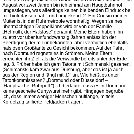
August vor zwei Jahren bin ich einmal am Hauptbahnhof
umgestiegen, was allerdings keinen bleibenden Eindruck bei
mir hinterlassen hat – und umgekehrt. 2. Ein Cousin meiner
Mutter ist in der Ruhrmetrople wohnhaftig. Wegen seines
übermächtigen Doppelkinns wird er von der Familie
„Helmuth, der Halslose“ genannt. Meine Eltern haben ihn
zuletzt vor über fünfundzwanzig Jahren anlässlich der
Beerdigung der mir unbekannten, aber vermutlich ebenfalls
halslosen Großtante zu Gesicht bekommen. Auf der Fahrt
nach Dortmund regnete es in Strömen. Meine Eltern
erreichten ihr Ziel, als die Verwandte bereits unter der Erde
lag. 3. Früher habe ich gern Tatorte mit Schimanski gesehen.
(Schimanski kam zwar aus Duisburg, aber das ist ja auch
aus der Region und fängt mit „D“ an. Wie heißt es unter
Tatortkommissaren? „Dortmund oder Düsseldorf –
Hauptsache, Ruhrpott.“) Ich bedaure, dass es in Dortmund
keine gescheite Currywurst mehr gibt. Hingegen begrüße
ich, dass immer weniger Menschen hüftlange, mittels
Kordelzug taillierte Feldjacken tragen.