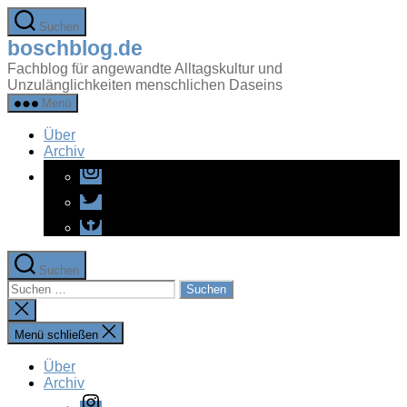
Zum
Suchen
Inhalt
boschblog.de
springen
Fachblog für angewandte Alltagskultur und
Unzulänglichkeiten menschlichen Daseins
Menü
Über
Archiv
Instagram
Twitter
Facebook
Suchen
Suchen
nach:
Suche
schließen
Menü schließen
Über
Archiv
Instagram