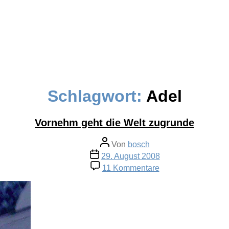
Schlagwort:
Adel
Vornehm geht die Welt zugrunde
Beitragsautor
Von
bosch
Veröffentlichungsdatum
29. August 2008
zu
11 Kommentare
Vornehm
geht
die
Welt
zugrunde