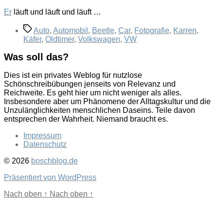
Er
läuft und läuft und läuft …
Schlagwörter
Auto
,
Automobil
,
Beetle
,
Car
,
Fotografie
,
Karren
,
Käfer
,
Oldtimer
,
Volkswagen
,
VW
Was soll das?
Dies ist ein privates Weblog für nutzlose
Schönschreibübungen jenseits von Relevanz und
Reichweite. Es geht hier um nicht weniger als alles.
Insbesondere aber um Phänomene der Alltagskultur und die
Unzulänglichkeiten menschlichen Daseins. Teile davon
entsprechen der Wahrheit. Niemand braucht es.
Impressum
Datenschutz
© 2026
boschblog.de
Präsentiert von WordPress
Nach oben
↑
Nach oben
↑