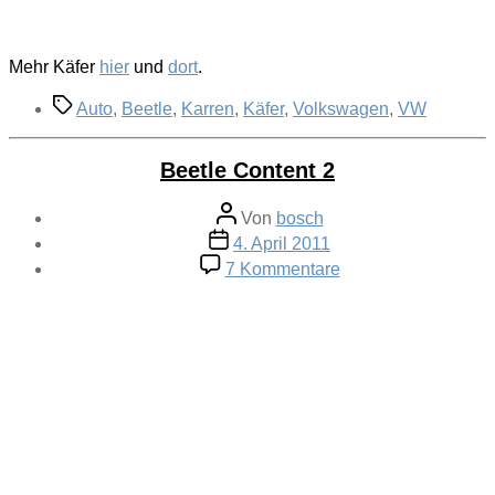
Mehr Käfer
hier
und
dort
.
Schlagwörter
Auto
,
Beetle
,
Karren
,
Käfer
,
Volkswagen
,
VW
Beetle Content 2
Beitragsautor
Von
bosch
Veröffentlichungsdatum
4. April 2011
zu
7 Kommentare
Beetle
Content
2