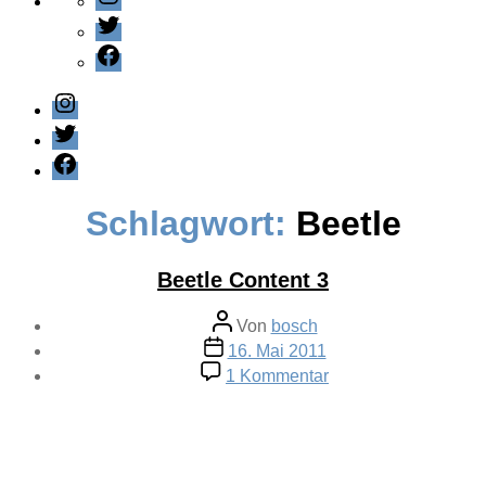
Twitter
Facebook
Instagram
Twitter
Facebook
Schlagwort:
Beetle
Beetle Content 3
Beitragsautor
Von
bosch
Veröffentlichungsdatum
16. Mai 2011
zu
1 Kommentar
Beetle
Content
3