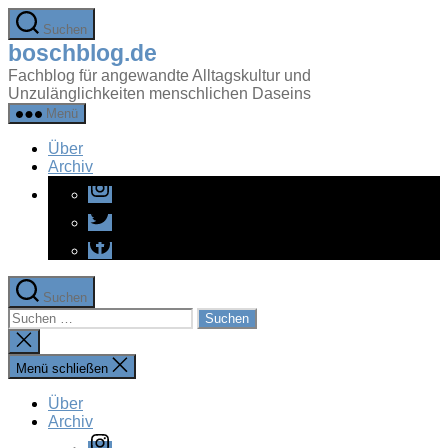
Zum
Suchen
Inhalt
boschblog.de
springen
Fachblog für angewandte Alltagskultur und
Unzulänglichkeiten menschlichen Daseins
Menü
Über
Archiv
Instagram
Twitter
Facebook
Suchen
Suchen
nach:
Suche
schließen
Menü schließen
Über
Archiv
Instagram