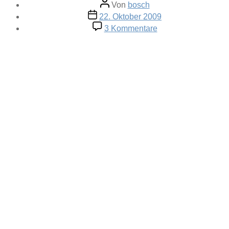
Beitragsautor
Von
bosch
Veröffentlichungsdatum
22. Oktober 2009
zu
3 Kommentare
Beetle
Content