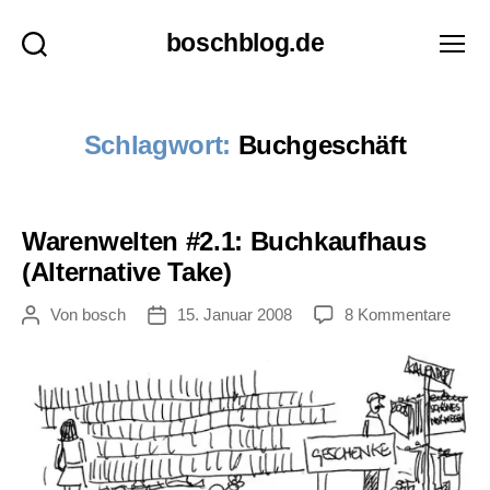
boschblog.de
Suchen
Menü
Schlagwort:
Buchgeschäft
Warenwelten #2.1: Buchkaufhaus
(Alternative Take)
zu
Von
bosch
15. Januar 2008
8 Kommentare
Beitragsautor
Veröffentlichungsdatum
Ware
#2.1:
Buch
(Alter
Take)