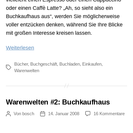
oder einen Caffè Latte? „Ah, so sieht also ein
Buchkaufhaus aus“, werden Sie möglicherweise
voller entzücken denken, während Sie Ihre Blicke
mit großen Interesse kreisen lassen.
„Warenwelten
Weiterlesen
#2.1:
Buchkaufhaus
Bücher
,
Buchgeschäft
,
Buchladen
,
Einkaufen
,
Schlagwörter
Warenwelten
(Alternative
Take)“
Warenwelten #2: Buchkaufhaus
zu
Von
bosch
14. Januar 2008
16 Kommentare
Beitragsautor
Veröffentlichungsdatum
War
#2:
Buc