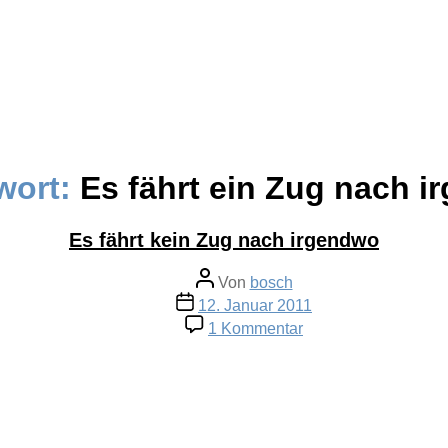
wort:
Es fährt ein Zug nach 
Es fährt kein Zug nach irgendwo
Beitragsautor
Von
bosch
Veröffentlichungsdatum
12. Januar 2011
zu
1 Kommentar
Es
fährt
kein
Zug
nach
irgendwo