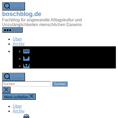
Zum
Suchen
Inhalt
boschblog.de
springen
Fachblog für angewandte Alltagskultur und
Unzulänglichkeiten menschlichen Daseins
Menü
Über
Archiv
Instagram
Twitter
Facebook
Suchen
Suchen
nach:
Suche
schließen
Menü schließen
Über
Archiv
Instagram