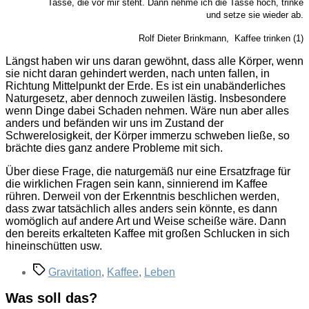
Tasse, die vor mir steht. Dann nehme ich die Tasse hoch, trinke
und setze sie wieder ab.
Rolf Dieter Brinkmann, Kaffee trinken (1)
Längst haben wir uns daran gewöhnt, dass alle Körper, wenn
sie nicht daran gehindert werden, nach unten fallen, in
Richtung Mittelpunkt der Erde. Es ist ein unabänderliches
Naturgesetz, aber dennoch zuweilen lästig. Insbesondere
wenn Dinge dabei Schaden nehmen. Wäre nun aber alles
anders und befänden wir uns im Zustand der
Schwerelosigkeit, der Körper immerzu schweben ließe, so
brächte dies ganz andere Probleme mit sich.
Über diese Frage, die naturgemäß nur eine Ersatzfrage für
die wirklichen Fragen sein kann, sinnierend im Kaffee
rühren. Derweil von der Erkenntnis beschlichen werden,
dass zwar tatsächlich alles anders sein könnte, es dann
womöglich auf andere Art und Weise scheiße wäre. Dann
den bereits erkalteten Kaffee mit großen Schlucken in sich
hineinschütten usw.
Schlagwörter
Gravitation
,
Kaffee
,
Leben
Was soll das?