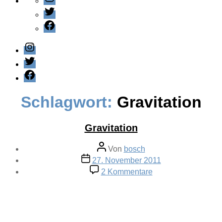
Twitter
Facebook
Instagram
Twitter
Facebook
Schlagwort:
Gravitation
Gravitation
Beitragsautor
Von
bosch
Veröffentlichungsdatum
27. November 2011
zu
2 Kommentare
Gravitation