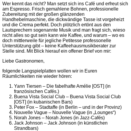
Wer kennt das nicht? Man setzt sich ins Café und erfreut sich
am Espresso. Frisch gemahlene Bohnen, professionelle
Zubereitung mit der großen glänzenden
Handhebelmaschine, die dickwändige Tasse ist vorgeheizt
und die Crema perfekt. Doch plötzlich ertönt aus den
Lautsprechern sogenannte Musik und man fragt sich, wieso
nicht alles so gut sein kann wie Kaffee, und warum – wo es
doch mittlerweile für jegliche Petitesse professonelle
Unterstützung gibt – keine Kaffeehausmusikberater zur
Stelle sind. Mit Blick hierauf ein offener Brief von mir:
Liebe Gastronomen,
folgende Langspielplatten wollen wir in Euren
Räumlichkeiten nie wieder hören:
Yann Tiersen – Die fabelhafte Amélie [OST] (in
französischen Cafés.)
Buena Vista Social Club – Buena Vista Social Club
[OST] (in kubanischen Bars)
Peter Fox – Stadtaffe (in Berlin – und in der Provinz)
Nouvelle Vague – Nouvelle Vague (in „Lounges“)
Norah Jones – Norah Jones (in Jazz-Cafés)
Jack Johnson – Jack Johnson (in künstlichen
Strandbars)