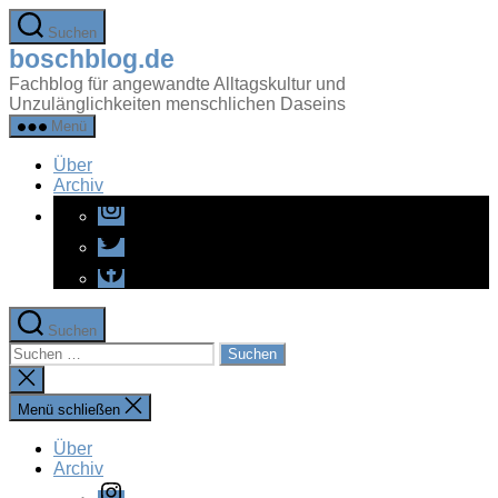
Zum
Suchen
Inhalt
boschblog.de
springen
Fachblog für angewandte Alltagskultur und
Unzulänglichkeiten menschlichen Daseins
Menü
Über
Archiv
Instagram
Twitter
Facebook
Suchen
Suchen
nach:
Suche
schließen
Menü schließen
Über
Archiv
Instagram