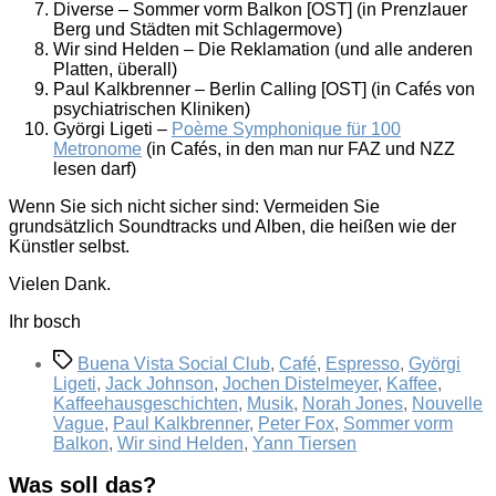
Diverse – Sommer vorm Balkon [OST] (in Prenzlauer
Berg und Städten mit Schlagermove)
Wir sind Helden – Die Reklamation (und alle anderen
Platten, überall)
Paul Kalkbrenner – Berlin Calling [OST] (in Cafés von
psychiatrischen Kliniken)
Györgi Ligeti –
Poème Symphonique für 100
Metronome
(in Cafés, in den man nur FAZ und NZZ
lesen darf)
Wenn Sie sich nicht sicher sind: Vermeiden Sie
grundsätzlich Soundtracks und Alben, die heißen wie der
Künstler selbst.
Vielen Dank.
Ihr bosch
Schlagwörter
Buena Vista Social Club
,
Café
,
Espresso
,
Györgi
Ligeti
,
Jack Johnson
,
Jochen Distelmeyer
,
Kaffee
,
Kaffeehausgeschichten
,
Musik
,
Norah Jones
,
Nouvelle
Vague
,
Paul Kalkbrenner
,
Peter Fox
,
Sommer vorm
Balkon
,
Wir sind Helden
,
Yann Tiersen
Was soll das?