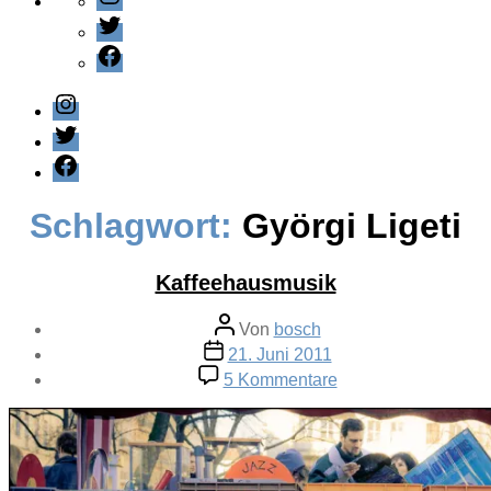
Twitter
Facebook
Instagram
Twitter
Facebook
Schlagwort:
Györgi Ligeti
Kaffeehausmusik
Beitragsautor
Von
bosch
Veröffentlichungsdatum
21. Juni 2011
zu
5 Kommentare
Kaffeehausmusik