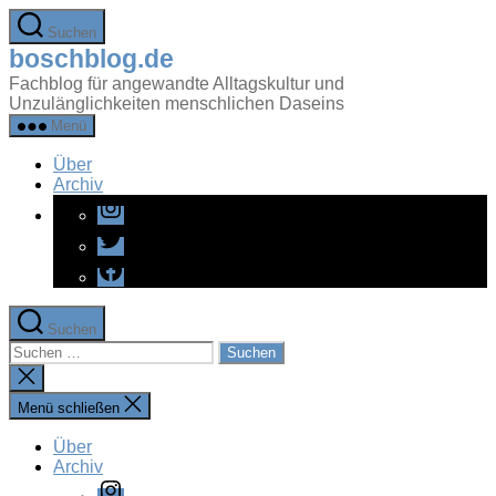
Zum
Suchen
Inhalt
boschblog.de
springen
Fachblog für angewandte Alltagskultur und
Unzulänglichkeiten menschlichen Daseins
Menü
Über
Archiv
Instagram
Twitter
Facebook
Suchen
Suchen
nach:
Suche
schließen
Menü schließen
Über
Archiv
Instagram