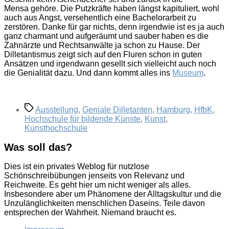
Mensa gehöre. Die Putzkräfte haben längst kapituliert, wohl
auch aus Angst, versehentlich eine Bachelorarbeit zu
zerstören. Danke für gar nichts, denn irgendwie ist es ja auch
ganz charmant und aufgeräumt und sauber haben es die
Zahnärzte und Rechtsanwälte ja schon zu Hause. Der
Dilletantismus zeigt sich auf den Fluren schon in guten
Ansätzen und irgendwann gesellt sich vielleicht auch noch
die Genialität dazu. Und dann kommt alles ins
Museum
.
Schlagwörter
Ausstellung
,
Geniale Dilletanten
,
Hamburg
,
HfbK
,
Hochschule für bildende Künste
,
Kunst
,
Kunsthochschule
Was soll das?
Dies ist ein privates Weblog für nutzlose
Schönschreibübungen jenseits von Relevanz und
Reichweite. Es geht hier um nicht weniger als alles.
Insbesondere aber um Phänomene der Alltagskultur und die
Unzulänglichkeiten menschlichen Daseins. Teile davon
entsprechen der Wahrheit. Niemand braucht es.