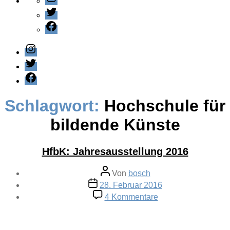
Twitter
Facebook
Instagram
Twitter
Facebook
Schlagwort:
Hochschule für
bildende Künste
HfbK: Jahresausstellung 2016
Beitragsautor
Von
bosch
Veröffentlichungsdatum
28. Februar 2016
zu
4 Kommentare
HfbK:
Jahresausstellung
2016