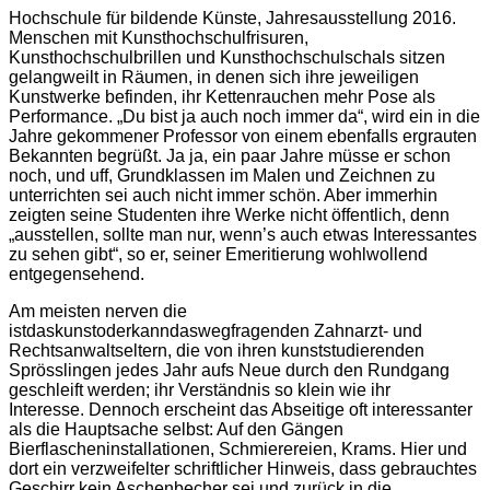
Hochschule für bildende Künste, Jahresausstellung 2016.
Menschen mit Kunsthochschulfrisuren,
Kunsthochschulbrillen und Kunsthochschulschals sitzen
gelangweilt in Räumen, in denen sich ihre jeweiligen
Kunstwerke befinden, ihr Kettenrauchen mehr Pose als
Performance. „Du bist ja auch noch immer da“, wird ein in die
Jahre gekommener Professor von einem ebenfalls ergrauten
Bekannten begrüßt. Ja ja, ein paar Jahre müsse er schon
noch, und uff, Grundklassen im Malen und Zeichnen zu
unterrichten sei auch nicht immer schön. Aber immerhin
zeigten seine Studenten ihre Werke nicht öffentlich, denn
„ausstellen, sollte man nur, wenn’s auch etwas Interessantes
zu sehen gibt“, so er, seiner Emeritierung wohlwollend
entgegensehend.
Am meisten nerven die
istdaskunstoderkanndaswegfragenden Zahnarzt- und
Rechtsanwaltseltern, die von ihren kunststudierenden
Sprösslingen jedes Jahr aufs Neue durch den Rundgang
geschleift werden; ihr Verständnis so klein wie ihr
Interesse. Dennoch erscheint das Abseitige oft interessanter
als die Hauptsache selbst: Auf den Gängen
Bierflascheninstallationen, Schmierereien, Krams. Hier und
dort ein verzweifelter schriftlicher Hinweis, dass gebrauchtes
Geschirr kein Aschenbecher sei und zurück in die