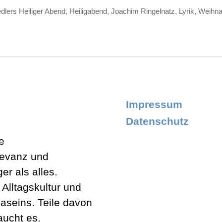
edlers Heiliger Abend
,
Heiligabend
,
Joachim Ringelnatz
,
Lyrik
,
Weihna
ter
Impressum
Datenschutz
e
levanz und
er als alles.
lltagskultur und
aseins. Teile davon
aucht es.