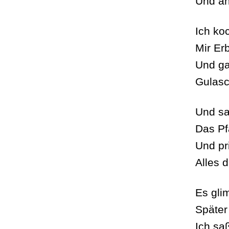
Und an
Ich ko
Mir Er
Und ga
Gulasc
Und sa
Das Pf
Und pr
Alles 
Es gli
Später
Ich sa