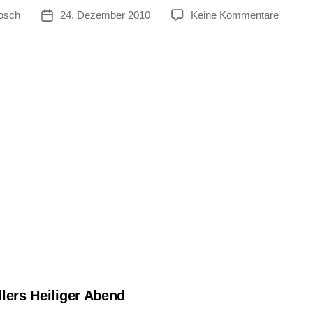
zu
osch
24. Dezember 2010
Keine Kommentare
tor
Veröffentlichungsdatum
Joachi
Ringeln
Einsied
Heiliger
Abend
dlers Heiliger Abend