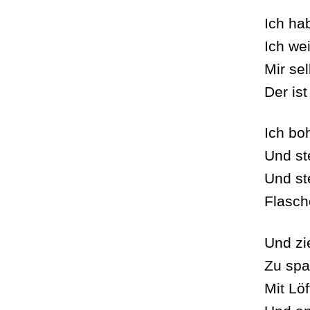
Ich ha
Ich we
Mir se
Der is
Ich boh
Und st
Und ste
Flasch
Und zi
Zu spa
Mit Löf