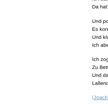
Da hat
Und po
Es kon
Und kl
Ich abe
Ich zo
Zu Bet
Und da
Lallen
(Joach