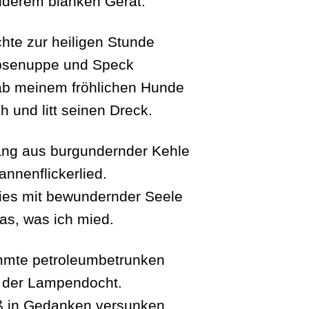
derem blanken Gerät.
chte zur heiligen Stunde
bsenuppe und Speck
b meinem fröhlichen Hunde
h und litt seinen Dreck.
ng aus burgundernder Kehle
annenflickerlied.
ies mit bewundernder Seele
das, was ich mied.
mmte petroleumbetrunken
 der Lampendocht.
ß in Gedanken versunken.