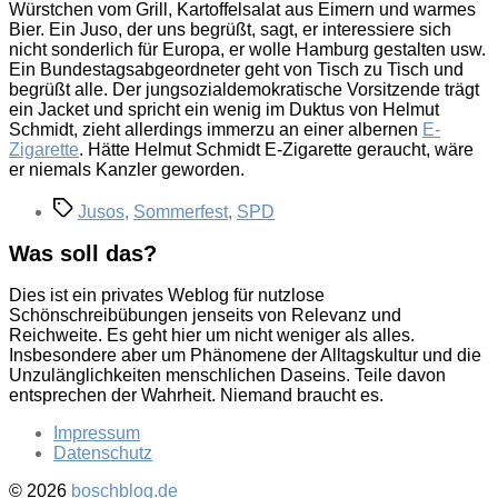
Würstchen vom Grill, Kartoffelsalat aus Eimern und warmes
Bier. Ein Juso, der uns begrüßt, sagt, er interessiere sich
nicht sonderlich für Europa, er wolle Hamburg gestalten usw.
Ein Bundestagsabgeordneter geht von Tisch zu Tisch und
begrüßt alle. Der jungsozialdemokratische Vorsitzende trägt
ein Jacket und spricht ein wenig im Duktus von Helmut
Schmidt, zieht allerdings immerzu an einer albernen
E-
Zigarette
. Hätte Helmut Schmidt E-Zigarette geraucht, wäre
er niemals Kanzler geworden.
Schlagwörter
Jusos
,
Sommerfest
,
SPD
Was soll das?
Dies ist ein privates Weblog für nutzlose
Schönschreibübungen jenseits von Relevanz und
Reichweite. Es geht hier um nicht weniger als alles.
Insbesondere aber um Phänomene der Alltagskultur und die
Unzulänglichkeiten menschlichen Daseins. Teile davon
entsprechen der Wahrheit. Niemand braucht es.
Impressum
Datenschutz
© 2026
boschblog.de