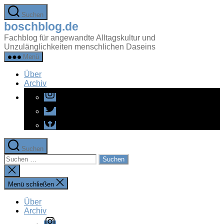
Zum
Suchen
Inhalt
boschblog.de
springen
Fachblog für angewandte Alltagskultur und
Unzulänglichkeiten menschlichen Daseins
Menü
Über
Archiv
Instagram
Twitter
Facebook
Suchen
Suchen
nach:
Suche
schließen
Menü schließen
Über
Archiv
Instagram