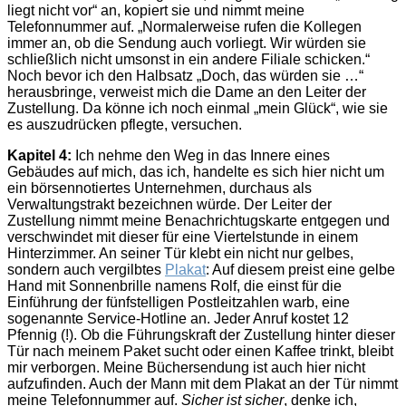
liegt nicht vor“ an, kopiert sie und nimmt meine
Telefonnummer auf. „Normalerweise rufen die Kollegen
immer an, ob die Sendung auch vorliegt. Wir würden sie
schließlich nicht umsonst in ein andere Filiale schicken.“
Noch bevor ich den Halbsatz „Doch, das würden sie …“
herausbringe, verweist mich die Dame an den Leiter der
Zustellung. Da könne ich noch einmal „mein Glück“, wie sie
es auszudrücken pflegte, versuchen.
Kapitel 4:
Ich nehme den Weg in das Innere eines
Gebäudes auf mich, das ich, handelte es sich hier nicht um
ein börsennotiertes Unternehmen, durchaus als
Verwaltungstrakt bezeichnen würde. Der Leiter der
Zustellung nimmt meine Benachrichtugskarte entgegen und
verschwindet mit dieser für eine Viertelstunde in einem
Hinterzimmer. An seiner Tür klebt ein nicht nur gelbes,
sondern auch vergilbtes
Plakat
: Auf diesem preist eine gelbe
Hand mit Sonnenbrille namens Rolf, die einst für die
Einführung der fünfstelligen Postleitzahlen warb, eine
sogenannte Service-Hotline an. Jeder Anruf kostet 12
Pfennig (!). Ob die Führungskraft der Zustellung hinter dieser
Tür nach meinem Paket sucht oder einen Kaffee trinkt, bleibt
mir verborgen. Meine Büchersendung ist auch hier nicht
aufzufinden. Auch der Mann mit dem Plakat an der Tür nimmt
meine Telefonnummer auf.
Sicher ist sicher
, denke ich,