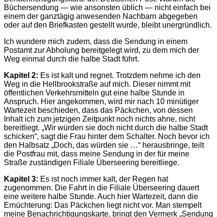
Büchersendung — wie ansonsten üblich — nicht einfach bei
einem der ganztägig anwesenden Nachbarn abgegeben
oder auf den Briefkasten gestellt wurde, bleibt unergründlich.
Ich wundere mich zudem, dass die Sendung in einem
Postamt zur Abholung bereitgelegt wird, zu dem mich der
Weg einmal durch die halbe Stadt führt.
Kapitel 2:
Es ist kalt und regnet. Trotzdem nehme ich den
Weg in die Hellbrookstraße auf mich. Dieser nimmt mit
öffentlichen Verkehrsmitteln gut eine halbe Stunde in
Anspruch. Hier angekommen, wird mir nach 10 minütiger
Wartezeit beschieden, dass das Päckchen, von dessen
Inhalt ich zum jetzigen Zeitpunkt noch nichts ahne, nicht
bereitliegt. „Wir würden sie doch nicht durch die halbe Stadt
schicken“, sagt die Frau hinter dem Schalter. Noch bevor ich
den Halbsatz „Doch, das würden sie …“ herausbringe, teilt
die Postfrau mit, dass meine Sendung in der für meine
Straße zuständigen Filiale Überseering bereitliege.
Kapitel 3:
Es ist noch immer kalt, der Regen hat
zugenommen. Die Fahrt in die Filiale Überseering dauert
eine weitere halbe Stunde. Auch hier Wartezeit, dann die
Ernüchterung: Das Päckchen liegt nicht vor. Man stempelt
meine Benachrichtigungskarte, bringt den Vermerk „Sendung