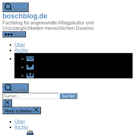
Zum
Suchen
Inhalt
boschblog.de
springen
Fachblog für angewandte Alltagskultur und
Unzulänglichkeiten menschlichen Daseins
Menü
Über
Archiv
Instagram
Twitter
Facebook
Suchen
Suchen
nach:
Suche
schließen
Menü schließen
Über
Archiv
Instagram