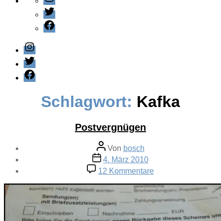
Twitter
Facebook
Instagram
Twitter
Facebook
Schlagwort:
Kafka
Postvergnügen
Beitragsautor
Von
bosch
Veröffentlichungsdatum
4. März 2010
zu
12 Kommentare
Postvergnügen