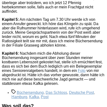
überlege aber trotzdem, wo ich jetzt 12 Pfennig
herbekommen solle, falls auch er mein Frachtgut nicht
auffindet.
Kapitel 5:
Am nächsten Tag um 7.30 Uhr werde ich von
einem Anrufer geweckt. Ich höre das Klingeln zu spät. Da
aber die Rufnummer hinterlassen wird, rufe ich umgehend
zurück. Meine Gesprächspartnerin von der Post weiß aber
leider nicht, worum es geht. Nach etwa fünf Minuten der
Ratlosigkeit teilt sie mir mit, dass ich meine Büchersendung
in der Filiale Grasweg abholen könne.
Kapitel 6:
Nachdem mich die Abholung dieser
Büchersendung insgesamt über zwei Stunden meiner
kostbaren Lebenszeit gekostet hat, stelle ich ernüchtert fest,
dass es sich bei dem Buch lediglich um ein Belegexemplar
eines Seniorenratgebers handelt, in dem ein
Foto
von mir
abgedruckt ist. Hätte ich das vorher gewusste, dann hätte ich
mich nie auf diese beschwerliche Jagd gemacht — und
stattdessen etwas Kafka gelesen.
Schlagwörter
Büchersendung
,
Das Schloss
,
Deutsche Post
,
Hamburg
,
Kafka
,
Post
Was soll das?