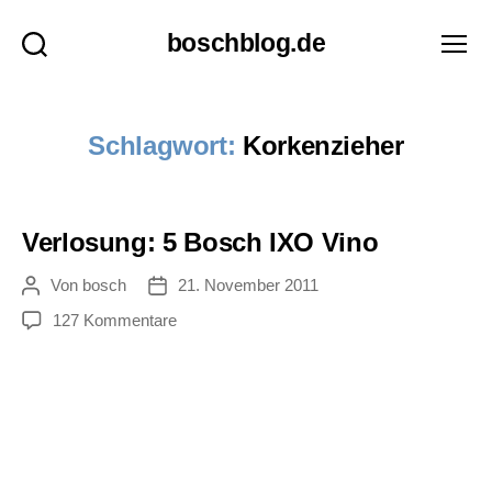
boschblog.de
Suchen
Menü
Schlagwort:
Korkenzieher
Verlosung: 5 Bosch IXO Vino
Von
bosch
21. November 2011
Beitragsautor
Veröffentlichungsdatum
zu
127 Kommentare
Verlosung:
5
Bosch
IXO
Vino