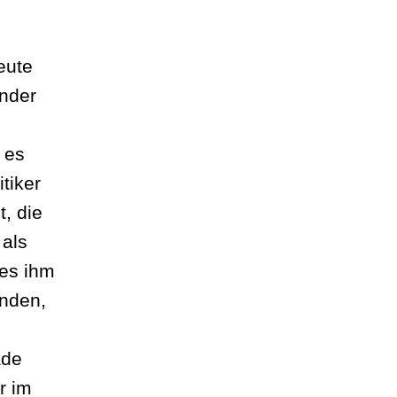
eute
ander
 es
tiker
, die
 als
 es ihm
anden,
ade
r im