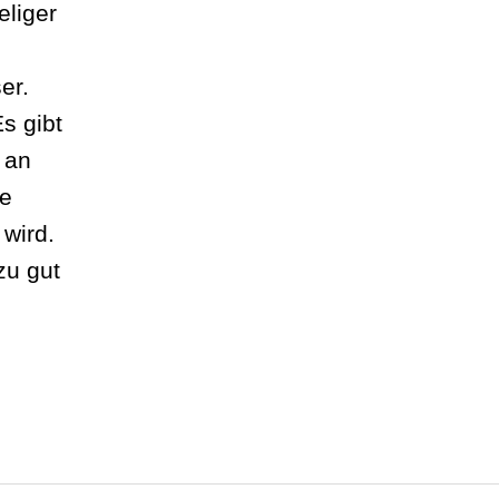
eliger
er.
s gibt
 an
pe
wird.
zu gut