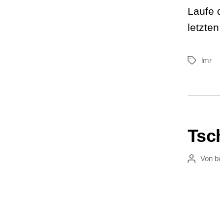
Laufe 
letzte
lmr
Schlagwör
Tsc
Von
b
Beitragsau