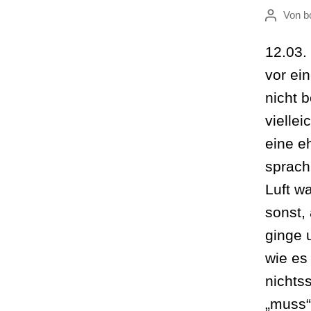
Von
b
Beitragsau
12.03.
vor ei
nicht 
vielle
eine e
sprach
Luft wa
sonst,
ginge 
wie es
nichts
„muss“