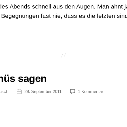
des Abends schnell aus den Augen. Man ahnt j
n Begegnungen fast nie, dass es die letzten sin
ter
hüs sagen
zu
osch
29. September 2011
1 Kommentar
tor
Veröffentlichungsdatum
Tschüs
sagen