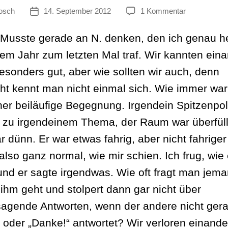
zu
osch
14. September 2012
1 Kommentar
tor
Veröffentlichungsdatum
Myll,
14.
 Musste gerade an N. denken, den ich genau h
September:
nem Jahr zum letzten Mal traf. Wir kannten ein
Letzte
Begegnung
besonders gut, aber wie sollten wir auch, denn
14.
icht kennt man nicht einmal sich. Wie immer war
September
2011
her beiläufige Begegnung. Irgendein Spitzenpoli
 zu irgendeinem Thema, der Raum war überfüllt
r dünn. Er war etwas fahrig, aber nicht fahriger
 also ganz normal, wie mir schien. Ich frug, wie
und er sagte irgendwas. Wie oft fragt man jem
 ihm geht und stolpert dann gar nicht über
sagende Antworten, wenn der andere nicht ger
 oder „Danke!“ antwortet? Wir verloren einande