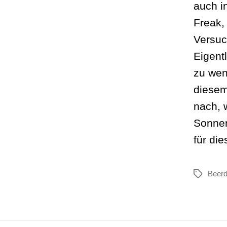
auch i
Freak,
Versuch
Eigentl
zu wen
diesem
nach, 
Sonnen
für di
Beerd
Schlagwör