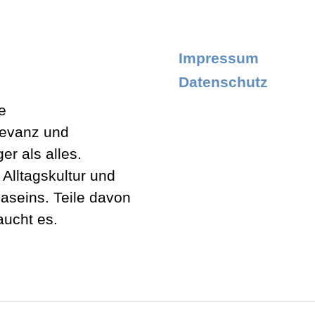
Impressum
Datenschutz
e
levanz und
er als alles.
lltagskultur und
aseins. Teile davon
aucht es.