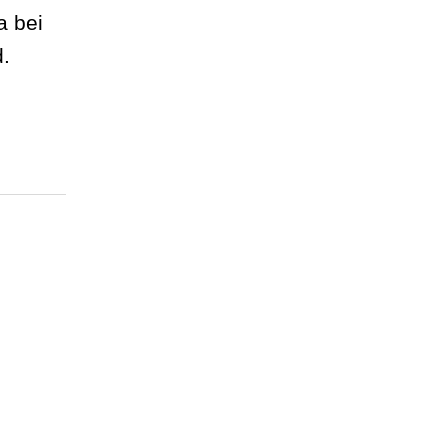
a bei
d.