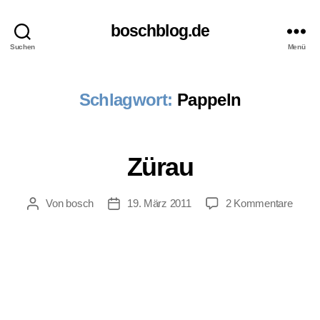
boschblog.de
Suchen
Menü
Schlagwort:
Pappeln
Zürau
zu
Von
bosch
19. März 2011
2 Kommentare
Beitragsautor
Veröffentlichungsdatum
Zürau