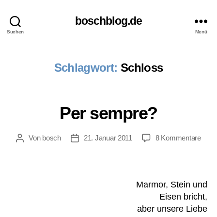
boschblog.de
Suchen
Menü
Schlagwort:
Schloss
Per sempre?
zu
Von
bosch
21. Januar 2011
8 Kommentare
Beitragsautor
Veröffentlichungsdatum
Per
semp
Marmor, Stein und
Eisen bricht,
aber unsere Liebe