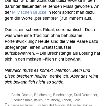
Danach wird der Schlüssel üblicherweise in den
darunter fließenden reißenden Fluss geworfen. An
der
Milvischen Brücke
in Rom spricht man dazu
gern die Worte „per sempre“ („für immer“) aus.
Das ist ein schönes Ritual, so romantisch. Doch
was wäre eine Tradition ohne behutsame
Fortentwicklung? Heute sind die viele Paare dazu
übergangen, einen Ersatzschlüssel
aufzubewahren. – Die Brechstange als Lösung hat
sich in den meisten Fällen nicht bewährt.
Natürlich muss es korrekt „Marmor, Stein und
Eisen brechen“ heißen,
denke ich.
Aber das reimt
sich bekanntlich nicht so schön.
Berlin
,
Brücke
,
Brückentag
,
Brechstange
,
Drafi Deutscher
,
Friedrichshain
,
Italien
,
Kreuzberg
,
Leben
,
Liebe
,
Liebesschloss
,
Lucchetti dell'Amore
,
Milvische Brücke
,
Schlagwörter