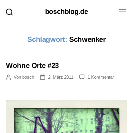
boschblog.de
Suchen
Menü
Schlagwort:
Schwenker
Wohne Orte #23
zu
Von
bosch
2. März 2011
1 Kommentar
Beitragsautor
Veröffentlichungsdatum
Wohne
Orte
#23