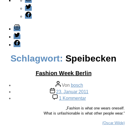
Twitter
Facebook
Instagram
Twitter
Facebook
Schlagwort:
Speibecken
Fashion Week Berlin
Beitragsautor
Von
bosch
Veröffentlichungsdatum
23. Januar 2011
zu
1 Kommentar
Fashion
Week
„Fashion is what one wears oneself.
Berlin
What is unfashionable is what other people wear.“
(Oscar Wilde)