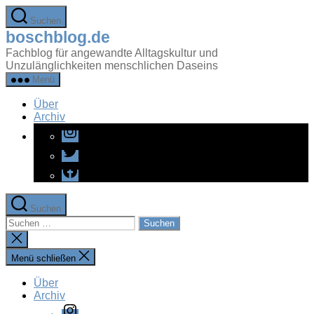
Zum
Suchen
Inhalt
boschblog.de
springen
Fachblog für angewandte Alltagskultur und
Unzulänglichkeiten menschlichen Daseins
Menü
Über
Archiv
Instagram
Twitter
Facebook
Suchen
Suchen
nach:
Suche
schließen
Menü schließen
Über
Archiv
Instagram