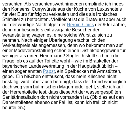
verachten. Als verachtenswert hingegen empfinde ich indes
den Konsens, Currywürste aus der Küche von Luxushotels
für vier Euro fünfzig zu verkaufen und dies als ironisches
Stilmittel zu betrachten. Viellleicht ist die Bratwurst aber auch
nur der würdige Nachfolger der
Heroin-Chics
der 90er Jahre,
denn nur besonders extravagante Besucher der
Veranstaltung wagen es, eine solche Wurst zu sich zu
nehmen. Nach einiger Überlegung erachte ich den
Verkaufspreis als angemessen, denn wo bekommt man auf
einer Modeveranstaltung schon einen Distinktionsgewinn für
weniger als einen Heiermann? Sogleich stellt sich mir die
Frage, ob es auf der Toilette wohl – wie im Braukeller der
bayerischen Landesvertretung in der Hauptstadt üblich –
einen sogenannten
Papst
, ein Speibecken mit Armstützen,
gebe. Ein bißchen enttäuscht, dass mein Klischee nicht
bestätigt wird, aber auch beruhigt, dass der Trend womöglich
doch weg vom bulimischen Magermodel geht, stelle ich auf
der Herrentoilette fest, dass diese Art der wassergespülten
Sanitärinstallation dort nicht vorhanden ist. (Ob dies auf den
Damentoiletten ebenso der Fall ist, kann ich freilich nicht
beurteilen.)