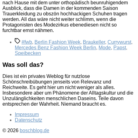
nach Hause mit dem unter orthopädisch beunruhigendem
Ausblick, dass die Damen in der kommenden Saison
Trauerkleidung zu obszön hochhackigen Schuhen tragen
werden. All das wäre nicht weiter schlimm, wenn die
Protagonisten des Modezirkus ebenediesen nicht so
furchtbar ernst nähmen.
Schlagwörter
#fwb
,
Berlin Fashion Week
,
Braukeller
,
Currywurst
,
Mercedes Benz Fashion Week Berlin
,
Mode
,
Papst
,
Speibecken
Was soll das?
Dies ist ein privates Weblog für nutzlose
Schönschreibübungen jenseits von Relevanz und
Reichweite. Es geht hier um nicht weniger als alles.
Insbesondere aber um Phänomene der Alltagskultur und die
Unzulänglichkeiten menschlichen Daseins. Teile davon
entsprechen der Wahrheit. Niemand braucht es.
Impressum
Datenschutz
© 2026
boschblog.de