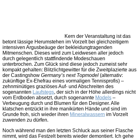
Kern der Veranstaltung ist das
betont lässige Herumstehen im Vorzelt bei gleichzeitigem
intensiven Argusbeäuge der bekleidungtragenden
Mitmenschen. Dieses wird zum Leidwesen aller jedoch
durch gelegentlich stattfindende Modeschauen
unterbrochen. Zum Glück sind diese jedoch zumeist sehr
kompakt gehalten: Blitzlichtgewitter für die Zweitplazierte aus
der Castingshow
Germany’s next Topmodel
(alternativ:
zukünftige Ex-Ehefrau eines vormaligen Tennisprofis) –
zehnminütiges graziöses Auf- und Abschreiten des
sogenannten
Laufstegs
, der sich in der Höhe allerdings nicht
vom Erdboden absetzt, durch sogenannte
Models
–
Verbeugung durch und Blumen für den Designer. Alle
klatschen entzückt in ihre manikürten Hände und sind im
Grunde froh, sich wieder ihren
Mineralwassern
im Vorzelt
zuwenden zu dürfen.
Noch während man den letzten Schluck aus seiner Flasche
nimmt, wird das Festzelt bereits wieder demontiert. Ich gehe