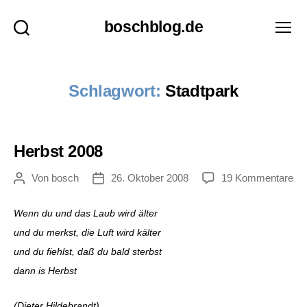
boschblog.de
Suchen
Menü
Schlagwort:
Stadtpark
Herbst 2008
zu
Von
bosch
26. Oktober 2008
19 Kommentare
Beitragsautor
Veröffentlichungsdatum
He
20
Wenn du und das Laub wird älter
und du merkst, die Luft wird kälter
und du fiehlst, daß du bald sterbst
dann is Herbst
(Dieter Hildebrandt)