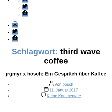
Twitter
Facebook
Instagram
Twitter
Facebook
Schlagwort:
third wave
coffee
jrgmyr x bosch: Ein Gespräch über Kaffee
Beitragsautor
Von
bosch
Veröffentlichungsdatum
11. Januar 2017
zu
Keine Kommentare
jrgmyr
x
bosch: