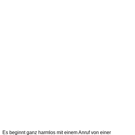
Ein
Gespräch
über
Kaffee
Es beginnt ganz harmlos mit einem Anruf von einer