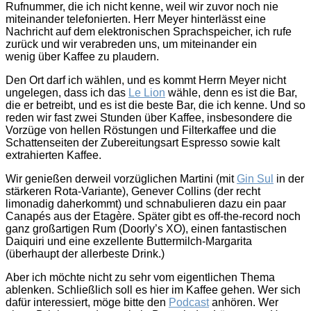
Rufnummer, die ich nicht kenne, weil wir zuvor noch nie
miteinander telefonierten. Herr Meyer hinterlässt eine
Nachricht auf dem elektronischen Sprachspeicher, ich rufe
zurück und wir verabreden uns, um miteinander ein
wenig über Kaffee zu plaudern.
Den Ort darf ich wählen, und es kommt Herrn Meyer nicht
ungelegen, dass ich das
Le Lion
wähle, denn es ist die Bar,
die er betreibt, und es ist die beste Bar, die ich kenne. Und so
reden wir fast zwei Stunden über Kaffee, insbesondere die
Vorzüge von hellen Röstungen und Filterkaffee und die
Schattenseiten der Zubereitungsart Espresso sowie kalt
extrahierten Kaffee.
Wir genießen derweil vorzüglichen Martini (mit
Gin Sul
in der
stärkeren Rota-Variante), Genever Collins (der recht
limonadig daherkommt) und schnabulieren dazu ein paar
Canapés aus der Etagère. Später gibt es off-the-record noch
ganz großartigen Rum (Doorly’s XO), einen fantastischen
Daiquiri und eine exzellente Buttermilch-Margarita
(überhaupt der allerbeste Drink.)
Aber ich möchte nicht zu sehr vom eigentlichen Thema
ablenken. Schließlich soll es hier im Kaffee gehen. Wer sich
dafür interessiert, möge bitte den
Podcast
anhören. Wer