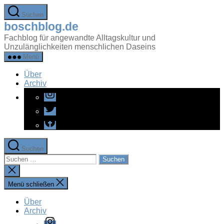
Zum
Suchen
Inhalt
boschblog.de
springen
Fachblog für angewandte Alltagskultur und
Unzulänglichkeiten menschlichen Daseins
Menü
Über
Archiv
Instagram
Twitter
Facebook
Suchen
Suchen
nach:
Suche
schließen
Menü schließen
Über
Archiv
Instagram