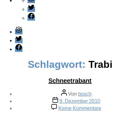
Twitter
Facebook
Instagram
Twitter
Facebook
Schlagwort:
Trabi
Schneetrabant
Beitragsautor
Von
bosch
Veröffentlichungsdatum
9. Dezember 2010
zu
Keine Kommentare
Schneetrabant