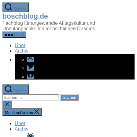
Zum
Suchen
Inhalt
boschblog.de
springen
Fachblog für angewandte Alltagskultur und
Unzulänglichkeiten menschlichen Daseins
Menü
Über
Archiv
Instagram
Twitter
Facebook
Suchen
Suchen
nach:
Suche
schließen
Menü schließen
Über
Archiv
Instagram