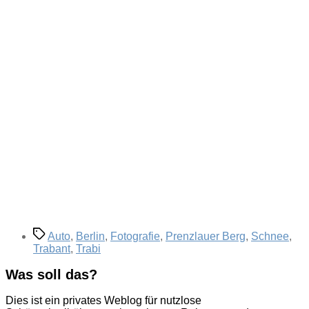
Schlagwörter
Auto
,
Berlin
,
Fotografie
,
Prenzlauer Berg
,
Schnee
,
Trabant
,
Trabi
Was soll das?
Dies ist ein privates Weblog für nutzlose