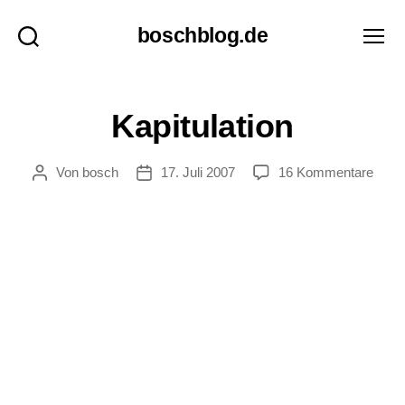
boschblog.de
Suchen
Menü
F
Kategorien
Kapitulation
E
U
I
zu
Von
bosch
17. Juli 2007
16 Kommentare
Beitragsautor
Veröffentlichungsdatum
L
Kapit
L
E
T
O
N