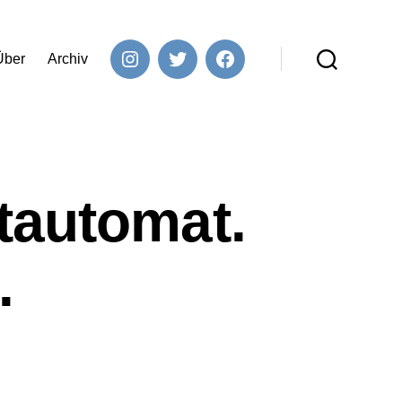
Über
Archiv
Instagram
Twitter
Facebook
Suchen
tautomat.
.
u
arenwelten
: