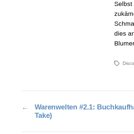
Selbst
zukäme
Schmac
dies a
Blumen
Disco
Schlagwör
←
Warenwelten #2.1: Buchkaufha
Take)