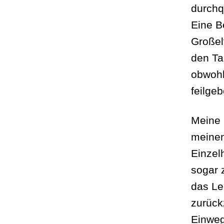
durchq
Eine B
Großel
den Tag
obwohl
feilgeb
Meine
meinen
Einzel
sogar z
das Le
zurück
Einweg