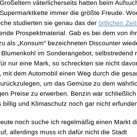
Großeltern väterlicherseits hatten beim Aufsu
 Supermarktkette immer die größte Freude. W
he studierten sie genau das der
örtlichen Zei
gende Prospektmaterial. Gab es bei dem von ih
u als „Konsum“ bezeichneten Discounter wied
 Blumenkohl im Sonderangebot, selbstredend r
für nur eine Mark, so schreckten sie nicht davo
, mit dem Automobil einen Weg durch die ges
zurückzulegen, um das Gemüse zu dem wahrli
gen Preise zu erwerben. Benzin war schließlich
 billig und Klimaschutz noch gar nicht erfunde
eute noch suche ich regelmäßig einen Markt d
uf, allerdings muss ich dafür nicht die Stadt