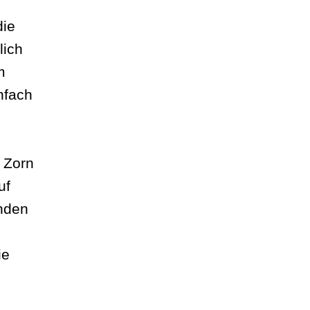
die
lich
m
nfach
 Zorn
uf
enden
ie