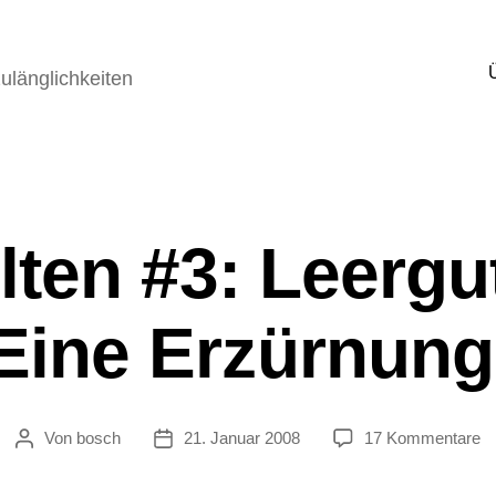
ulänglichkeiten
ten #3: Leergu
Eine Erzürnung
z
Von
bosch
21. Januar 2008
17 Kommentare
Beitragsautor
Veröffentlichungsdatum
W
#3