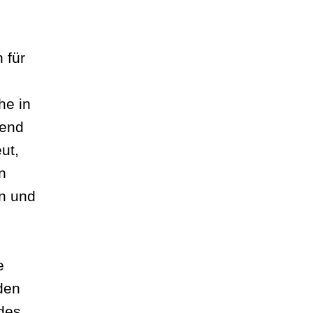
 für
he in
hend
ut,
n
en und
e
den
des