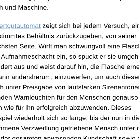
h und Maschine.
ertgutautomat
zeigt sich bei jedem Versuch, ein
stimmtes Behältnis zurückzugeben, von seiner
schsten Seite. Wirft man schwungvoll eine Flasc
 Aufnahmeschacht ein, so spuckt er sie umge
dert aus und weist darauf hin, die Flasche erne
ann andersherum, einzuwerfen, um auch diese
h unter Preisgabe von lautstarken Sirenentön
nden Warnleuchten für den Menschen genauso
ch wie für ihn erfolgreich abzuwenden. Dieses
piel wiederholt sich so lange, bis der nun in di
mmene Verzweiflung getriebene Mensch unter 
der gesamten anwesenden Kundschaft sowie 