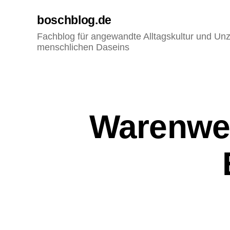
boschblog.de
Fachblog für angewandte Alltagskultur und Unz
menschlichen Daseins
W
Kategorien
Warenwel
I
R
T
S
C
H
A
F
T