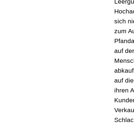
Leergu
Hochac
sich ni
zum Au
Pfanda
auf de
Mensch
abkauf
auf di
ihren 
Kunden
Verkau
Schlac