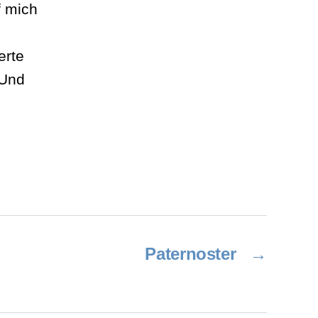
f mich
erte
 Und
Paternoster
→