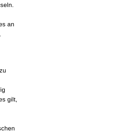
seln.
es an
,
zu
ig
s gilt,
ischen