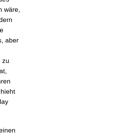
n wäre,
ndern
ne
s, aber
 zu
at,
hren
hieht
lay
einen