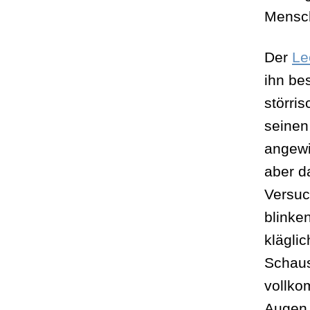
Mensc
Der
Le
ihn be
störri
seinen
angewi
aber d
Versuc
blinke
klägli
Schaus
vollko
Augen 