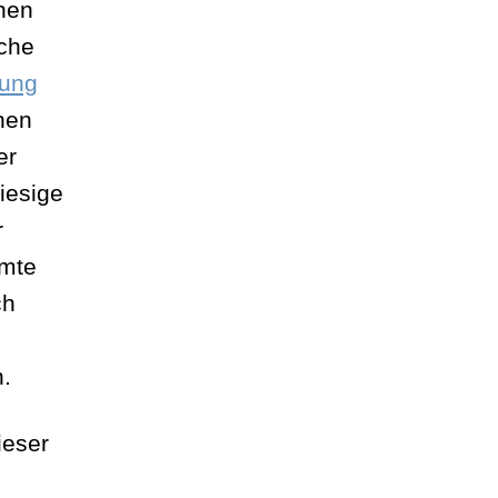
chen
oche
tung
nen
er
iesige
r
amte
ch
n.
ieser