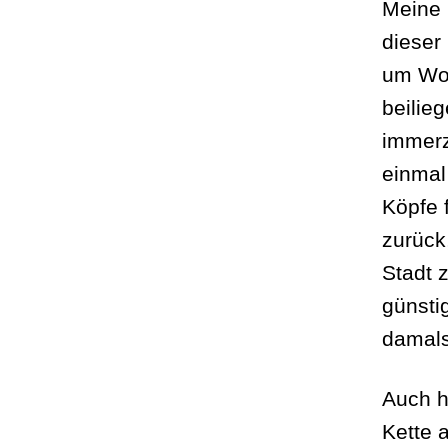
Meine 
dieser
um Woc
beilie
immerz
einmal
Köpfe 
zurück
Stadt 
günsti
damals
Auch h
Kette a