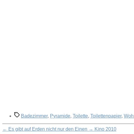
Schlagwörter
Badezimmer
,
Pyramide
,
Toilette
,
Toilettenpapier
,
Wohn
←
Es gibt auf Erden nicht nur den Einen
→
Kino 2010