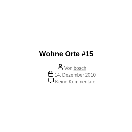
Wohne Orte #15
Beitragsautor
Von
bosch
Veröffentlichungsdatum
14. Dezember 2010
zu
Keine Kommentare
Wohne
Orte
#15