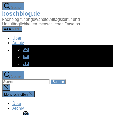
Zum
Suchen
Inhalt
boschblog.de
springen
Fachblog für angewandte Alltagskultur und
Unzulänglichkeiten menschlichen Daseins
Menü
Über
Archiv
Instagram
Twitter
Facebook
Suchen
Suchen
nach:
Suche
schließen
Menü schließen
Über
Archiv
Instagram