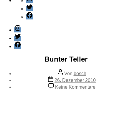
Twitter
Facebook
Instagram
Twitter
Facebook
Kategorien
Editorial
Bunter Teller
Beitragsautor
Von
bosch
Veröffentlichungsdatum
26. Dezember 2010
zu
Keine Kommentare
Bunter
Teller