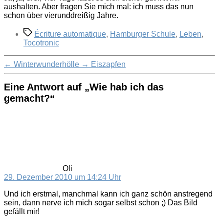
aushalten. Aber fragen Sie mich mal: ich muss das nun
schon über vierunddreißig Jahre.
Schlagwörter
Écriture automatique
,
Hamburger Schule
,
Leben
,
Tocotronic
←
Winterwunderhölle
→
Eiszapfen
Eine Antwort auf „Wie hab ich das
gemacht?“
sagt:
Oli
29. Dezember 2010 um 14:24 Uhr
Und ich erstmal, manchmal kann ich ganz schön anstregend
sein, dann nerve ich mich sogar selbst schon ;) Das Bild
gefällt mir!