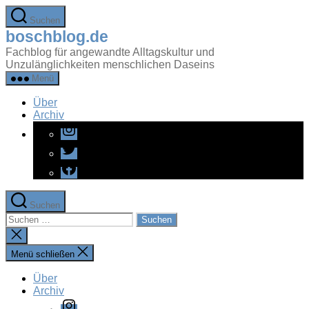
Zum
Suchen
Inhalt
boschblog.de
springen
Fachblog für angewandte Alltagskultur und
Unzulänglichkeiten menschlichen Daseins
Menü
Über
Archiv
Instagram
Twitter
Facebook
Suchen
Suchen
nach:
Suche
schließen
Menü schließen
Über
Archiv
Instagram