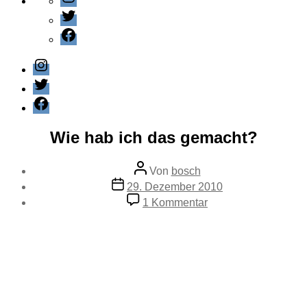
Twitter
Facebook
Instagram
Twitter
Facebook
Kategorien
Editorial
Wie hab ich das gemacht?
Beitragsautor
Von
bosch
Veröffentlichungsdatum
29. Dezember 2010
zu
1 Kommentar
Wie
hab
ich
das
gemacht?