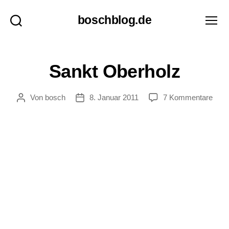
boschblog.de
Suchen
Menü
F
Kategorien
Sankt Oberholz
E
U
I
zu
Von
bosch
8. Januar 2011
7 Kommentare
Beitragsautor
Veröffentlichungsdatum
L
Sank
L
E
Ober
T
O
N