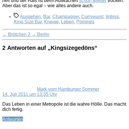
hell und der Hals ist beim Aufwachen
schon wieder
trocken.
Aber das ist so egal – wie alles andere auch.
Schlagwörter
Ausgehen
,
Bar
,
Champagner
,
Currywurst
,
Imbiss
,
King Size Bar
,
Kneipe
,
Leben
,
Pommes
←
Brötchen 2
→
Berlin
2 Antworten auf „Kingsizegedöns“
sagt:
Mark vom Hamburger Sommer
14. Juli 2011 um 13:35 Uhr
Das Leben in einer Metropole ist die wahre Hölle. Das macht
dich fertig.
Antworten
sagt: