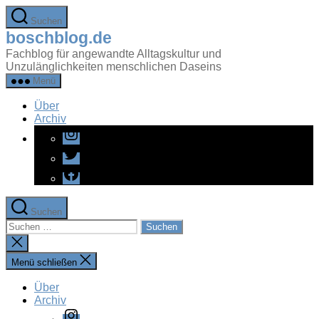
Zum
Suchen
Inhalt
boschblog.de
springen
Fachblog für angewandte Alltagskultur und
Unzulänglichkeiten menschlichen Daseins
Menü
Über
Archiv
Instagram
Twitter
Facebook
Suchen
Suchen
nach:
Suche
schließen
Menü schließen
Über
Archiv
Instagram