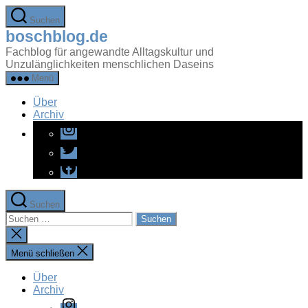
Zum
Suchen
Inhalt
boschblog.de
springen
Fachblog für angewandte Alltagskultur und
Unzulänglichkeiten menschlichen Daseins
Menü
Über
Archiv
Instagram
Twitter
Facebook
Suchen
Suchen
nach:
Suche
schließen
Menü schließen
Über
Archiv
Instagram