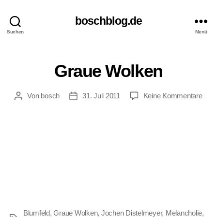
boschblog.de
Suchen
Menü
F
Kategorien
Graue Wolken
E
U
I
zu
Von
bosch
31. Juli 2011
Keine Kommentare
Beitragsautor
Veröffentlichungsdatum
L
Gra
L
E
Wol
T
O
N
Blumfeld
,
Graue Wolken
,
Jochen Distelmeyer
,
Melancholie
,