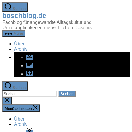
Zum
Suchen
Inhalt
boschblog.de
springen
Fachblog für angewandte Alltagskultur und
Unzulänglichkeiten menschlichen Daseins
Menü
Über
Archiv
Instagram
Twitter
Facebook
Suchen
Suchen
nach:
Suche
schließen
Menü schließen
Über
Archiv
Instagram