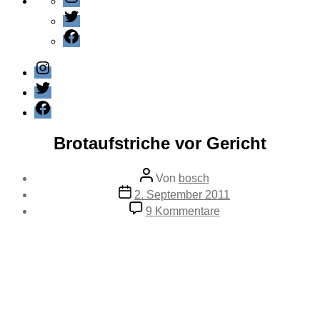
Twitter
Facebook
Instagram
Twitter
Facebook
Kategorien
Wissenschaft
Brotaufstriche vor Gericht
Beitragsautor
Von
bosch
Veröffentlichungsdatum
2. September 2011
zu
9 Kommentare
Brotaufstriche
vor
Gericht