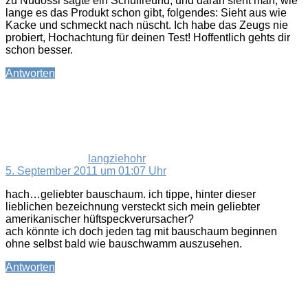
zu Nudossi sagte ein Schulfreund, und daran sieht man, wie
lange es das Produkt schon gibt, folgendes: Sieht aus wie
Kacke und schmeckt nach nüscht. Ich habe das Zeugs nie
probiert, Hochachtung für deinen Test! Hoffentlich gehts dir
schon besser.
Antworten
sagt:
langziehohr
5. September 2011 um 01:07 Uhr
hach…geliebter bauschaum. ich tippe, hinter dieser
lieblichen bezeichnung versteckt sich mein geliebter
amerikanischer hüftspeckverursacher?
ach könnte ich doch jeden tag mit bauschaum beginnen
ohne selbst bald wie bauschwamm auszusehen.
Antworten
sagt: