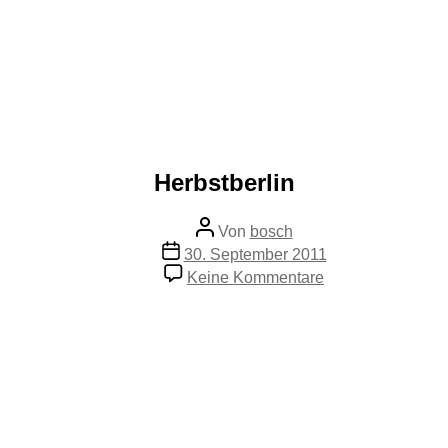
Herbstberlin
Beitragsautor
Von
bosch
Veröffentlichungsdatum
30. September 2011
zu
Keine Kommentare
Herbstberlin