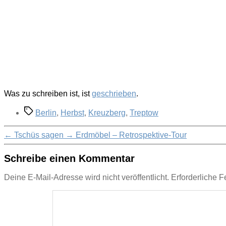
Was zu schreiben ist, ist
geschrieben
.
Schlagwörter
Berlin
,
Herbst
,
Kreuzberg
,
Treptow
←
Tschüs sagen
→
Erdmöbel – Retrospektive-Tour
Schreibe einen Kommentar
Deine E-Mail-Adresse wird nicht veröffentlicht.
Erforderliche F