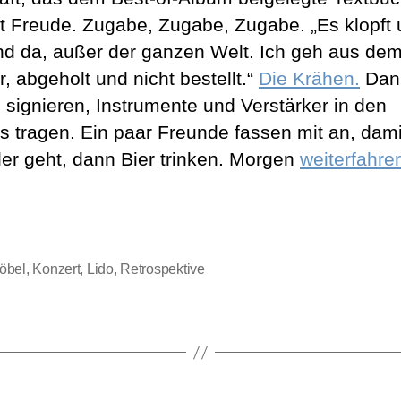
et Freude. Zugabe, Zugabe, Zugabe. „Es klopft
d da, außer der ganzen Welt. Ich geh aus de
, abgeholt und nicht bestellt.“
Die Krähen.
Dan
n signieren, Instrumente und Verstärker in den
s tragen. Ein paar Freunde fassen mit an, dami
ler geht, dann Bier trinken. Morgen
weiterfahre
.
öbel
,
Konzert
,
Lido
,
Retrospektive
rter