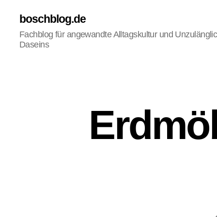
boschblog.de
Fachblog für angewandte Alltagskultur und Unzulängli
Daseins
F
Kategorien
Erdmöb
E
U
I
L
L
E
T
O
N