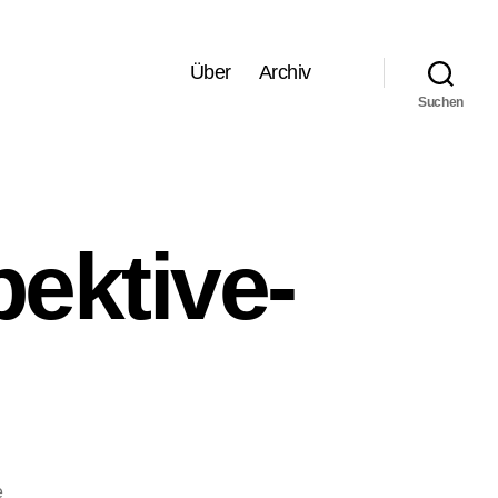
Über
Archiv
Suchen
ektive-
zu
e