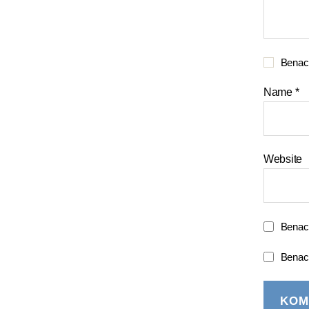
Benach
Name
*
Website
Benach
Benach