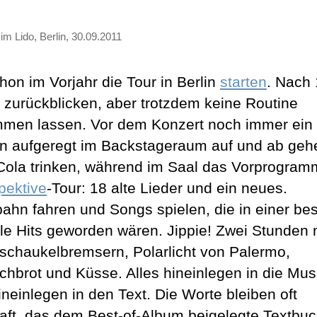
im Lido, Berlin, 30.09.2011
hon im Vorjahr die Tour in Berlin
starten
. Nach
 zurückblicken, aber trotzdem keine Routine
men lassen. Vor dem Konzert noch immer ein
n aufgeregt im Backstageraum auf und ab geh
Cola trinken, während im Saal das Vorprogramm
pektive
-Tour: 18 alte Lieder und ein neues.
bahn fahren und Songs spielen, die in einer be
lle Hits geworden wären. Jippie! Zwei Stunden 
sschaukelbremsern, Polarlicht von Palermo,
chbrot und Küsse. Alles hineinlegen in die Mus
ineinlegen in den Text. Die Worte bleiben oft
haft, das dem Best-of-Album beigelegte Textbu