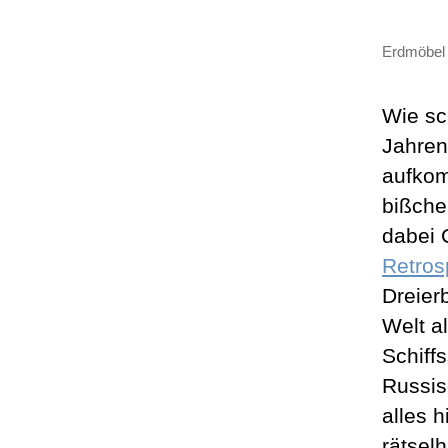
Erdmöbel 
Wie sc
Jahren
aufkom
bißche
dabei 
Retros
Dreier
Welt a
Schiff
Russis
alles h
rätsel