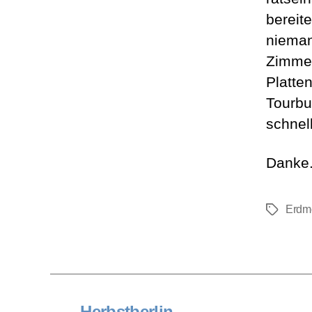
bereit
nieman
Zimmer
Platte
Tourbu
schnel
Danke
Erdm
Schlagwö
←
Herbstberlin