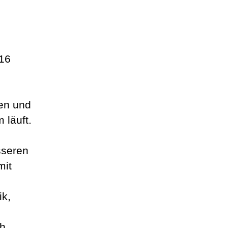
 16
en und
 läuft.
sseren
mit
ik,
ch