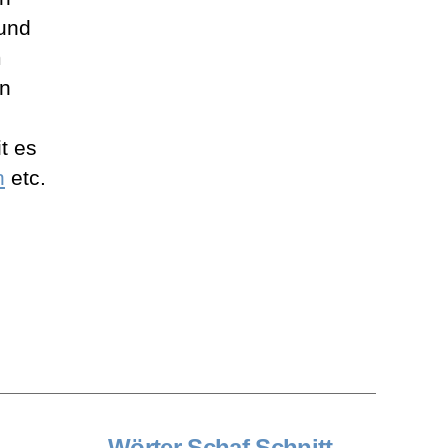
 und
m
n
t es
n
etc.
Wörter Schaf Schnitt
→