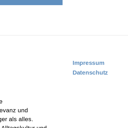
Impressum
Datenschutz
e
levanz und
er als alles.
lltagskultur und