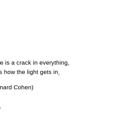
e is a crack in everything,
’s how the light gets in
.
nard Cohen)
n
ter