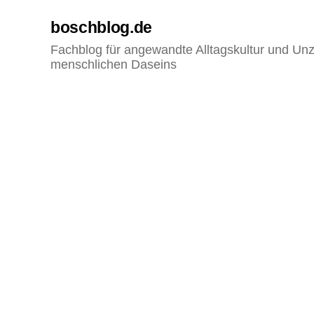
boschblog.de
Fachblog für angewandte Alltagskultur und Unz
menschlichen Daseins
P
Kategorien
A
N
O
R
A
M
A