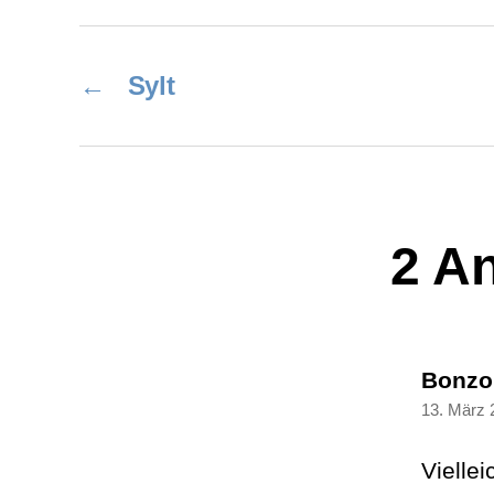
←
Sylt
2 A
Bonzo
13. März 
Viellei