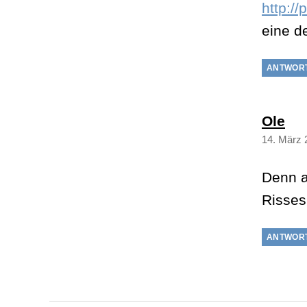
http:/
eine d
ANTWOR
sag
Ole
14. März 
Denn al
Risses
ANTWOR