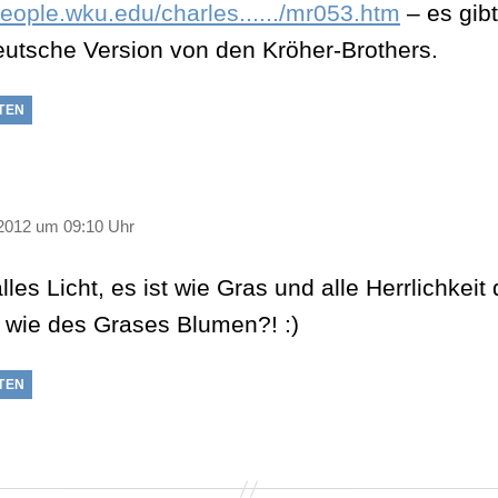
/people.wku.edu/charles....../mr053.htm
– es gib
eutsche Version von den Kröher-Brothers.
TEN
t:
2012 um 09:10 Uhr
les Licht, es ist wie Gras und alle Herrlichkeit
 wie des Grases Blumen?! :)
TEN