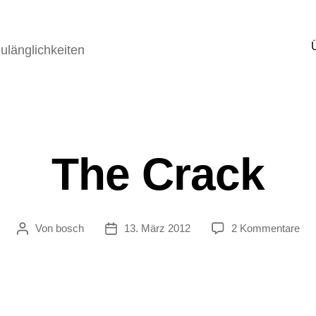
ulänglichkeiten
The Crack
zu
Von
bosch
13. März 2012
2 Kommentare
Beitragsautor
Veröffentlichungsdatum
Th
Cra