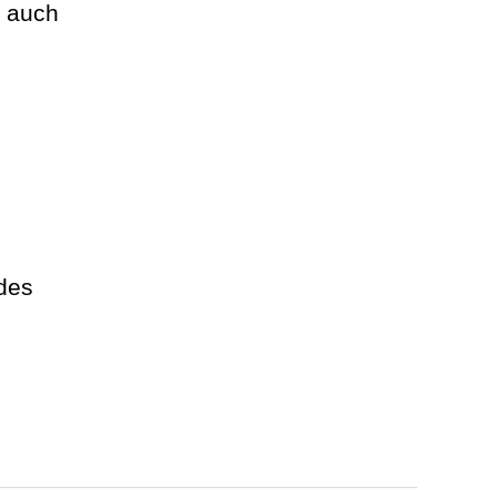
t auch
 des