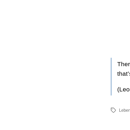
Ther
that
(Leo
Lebe
Schlagwör