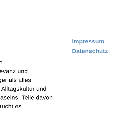
Impressum
Datenschutz
e
levanz und
er als alles.
lltagskultur und
aseins. Teile davon
aucht es.