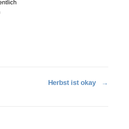
ntlich
h
Herbst ist okay
→