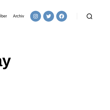
Über
Archiv
Instagram
Twitter
Facebook
Suchen
ay
zu
Unhappy
Birthday