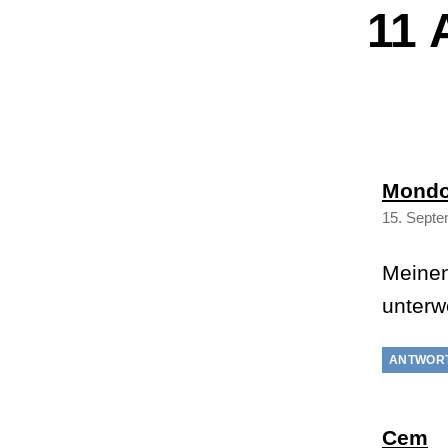
11 
Mondo
15. Septe
Meine
unterw
ANTWOR
sa
Cem