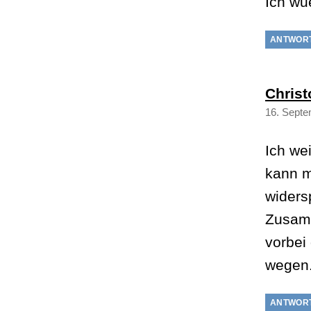
Ich wu
ANTWOR
Chris
16. Septe
Ich we
kann m
widers
Zusamm
vorbei
wegen
ANTWOR