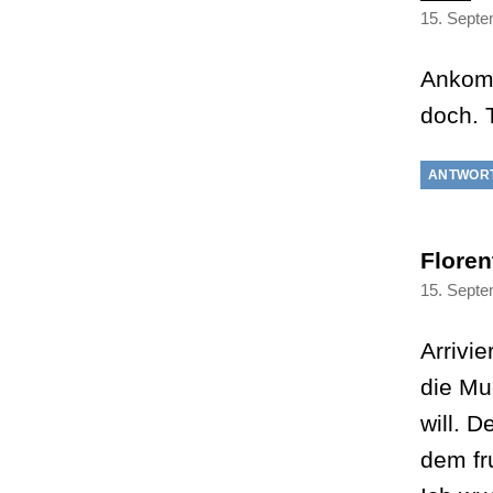
15. Septe
Ankomm
doch. 
ANTWOR
Floren
15. Septe
Arrivie
die Mu
will. 
dem fr