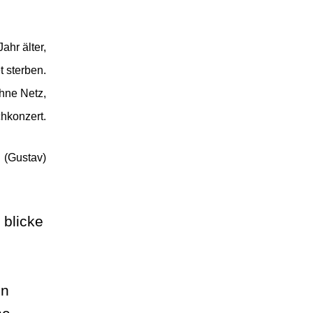
ahr älter,
t sterben.
ohne Netz,
chkonzert.
(Gustav)
 blicke
in