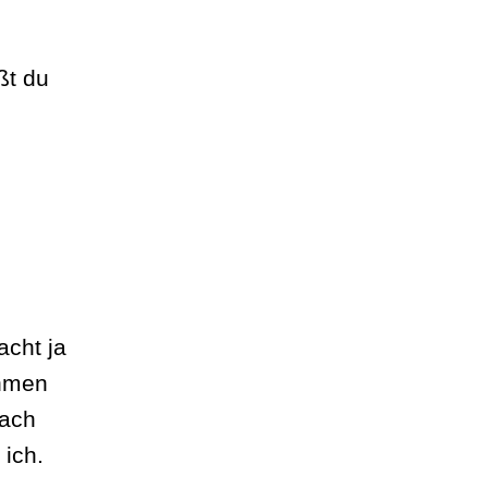
ßt du
acht ja
ehmen
nach
 ich.