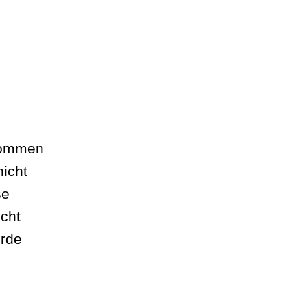
nkommen
nicht
se
icht
urde