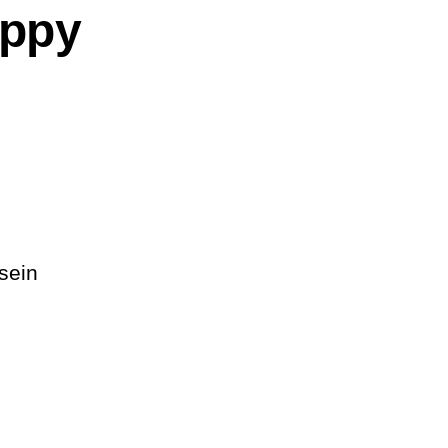
appy
sein