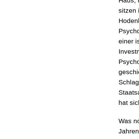
Haus, 
sitzen
Hodenk
Psychoa
einer i
Invest
Psycho
geschi
Schlaga
Staats
hat si
Was n
Jahren 