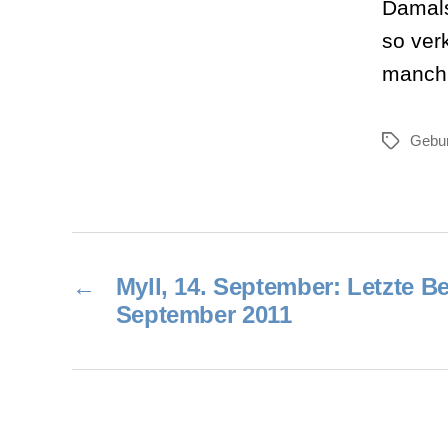
Damals
so ver
manchm
Gebur
Schlagwör
←
Myll, 14. September: Letzte 
September 2011