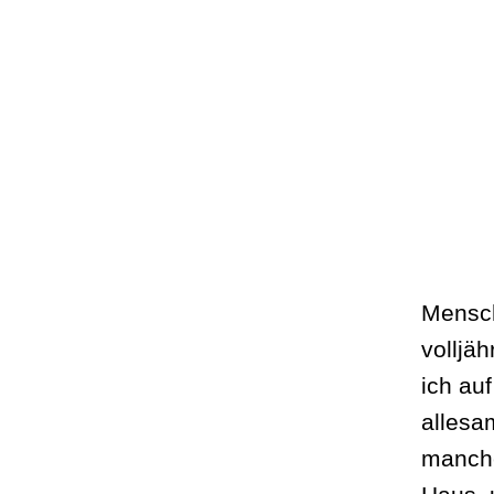
Mensche
volljä
ich au
allesam
manche