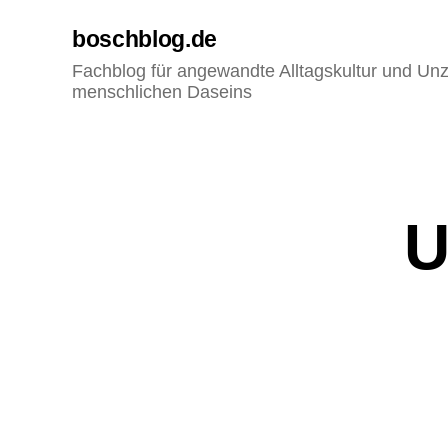
boschblog.de
Fachblog für angewandte Alltagskultur und Unz
menschlichen Daseins
E
Kategorien
U
D
I
T
O
R
I
A
L