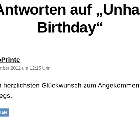
Antworten auf „Unh
Birthday“
sagt:
Printe
mber 2012 um 12:15 Uhr
n herzlichsten Glückwunsch zum Angekommen
egs.
TEN
gt: