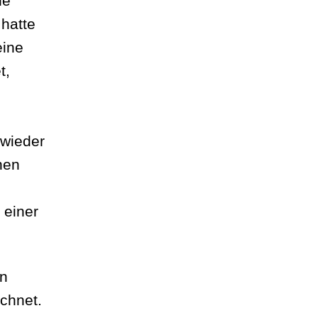
he
 hatte
eine
t,
 wieder
nen
 einer
en
ichnet.