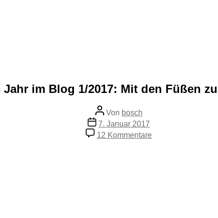
 Jahr im Blog 1/2017: Mit den Füßen zu
Beitragsautor
Von
bosch
Veröffentlichungsdatum
7. Januar 2017
zu
12 Kommentare
Das
Jahr
im
Blog
1/2017:
Mit
den
Füßen
zuerst