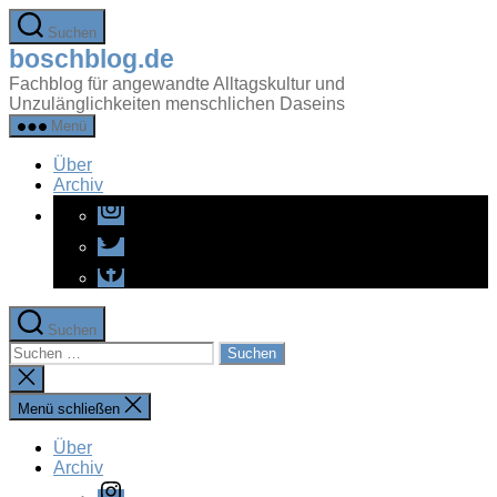
Zum
Suchen
Inhalt
boschblog.de
springen
Fachblog für angewandte Alltagskultur und
Unzulänglichkeiten menschlichen Daseins
Menü
Über
Archiv
Instagram
Twitter
Facebook
Suchen
Suchen
nach:
Suche
schließen
Menü schließen
Über
Archiv
Instagram