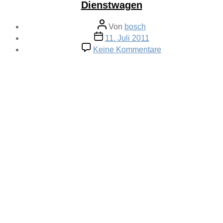
Dienstwagen
Beitragsautor
Von
bosch
Veröffentlichungsdatum
11. Juli 2011
zu
Keine Kommentare
Dienstwagen