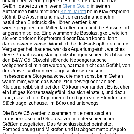
detailgetreu wiedergegeben. Ein bißchen hat man das
Gefühl, dabei zu sein, wenn
Glenn Gould
in seinen
Aufnahmen mitsummt oder
Keith Jarrett
beim Klavierspielen
stöhnt. Die Abstimmung macht einen sehr angenehm
natürlichen Eindruck: die Höhen werden klar
wiedergegeben, die Mitten facettenreich und die Bässe sind
angenehm solide. Eine wummernde Basslastigkeit, wie ich
sie von anderen Kopfhörern dieser Bauart kenne, fehlt
dankenswerterweise. Womit ich bei In-Ear-Kopfhörern in der
Vergangenheit haderte, war das Aquariumgefühl, welches
diese Bauart zwangsläufig mitzubringen schien. Nicht so bei
den B&W C5. Obwohl störende Nebengeräusche
weitgehend eliminiert werden, hat man nicht das Gefühl, von
der Umwelt vollkommen abgeschlossen zu sein.
Insbesondere Störgeräusche, die man sonst beim Gehen
wahrnimmt, wenn das Kabel sich bewegt oder an der
Kleidung reibt, sind bei den C5 kaum vorhanden. Es ist eher
ein luftiges Konzertsaalgefühl, das sich einstellt, und dazu
führt, dass ich die Kopfhörer oft und gern viele Stunden am
Stück trage: zuhause, im Büro und unterwegs.
Die B&W C5 werden zusammen mit einem stabilen
Transportcase und Ohraufsätzen in unterschiedlichen
Größen ausgeliefert. Das Anschlusskabel beinhaltet
Fernbedienung und Mikrofon und ist abgestimmt auf Apple-