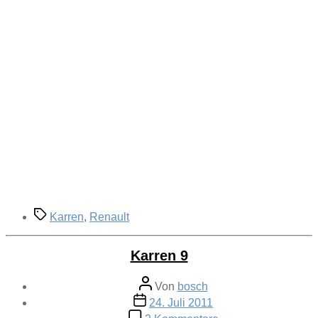
Schlagwörter
Karren
,
Renault
Karren 9
Beitragsautor
Von
bosch
Veröffentlichungsdatum
24. Juli 2011
zu