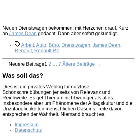
Neuen Dienstwagen bekommen; mit Herzchen drauf. Kurz
an
James Dean
gedacht. Dann aber sofort gekündigt.
Schlagwörter
Arbeit
,
Auto
,
Büro
,
Dienstwagen
,
James Dean
,
Renault
,
Renault R4
Seitennummerierung
←
Neuere
Beiträge
1
2
…
7
Ältere
Beiträge
→
der
Was soll das?
Beiträge
Dies ist ein privates Weblog für nutzlose
Schönschreibübungen jenseits von Relevanz und
Reichweite. Es geht hier um nicht weniger als alles.
Insbesondere aber um Phänomene der Alltagskultur und die
Unzulänglichkeiten menschlichen Daseins. Teile davon
entsprechen der Wahrheit. Niemand braucht es.
Impressum
Datenschutz