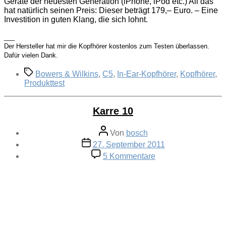
Geräte der neuesten Generation (iPhone, iPod etc.) All das
hat natürlich seinen Preis: Dieser beträgt 179,– Euro. – Eine
Investition in guten Klang, die sich lohnt.
___
Der Hersteller hat mir die Kopfhörer kostenlos zum Testen überlassen.
Dafür vielen Dank.
Schlagwörter
Bowers & Wilkins
,
C5
,
In-Ear-Kopfhörer
,
Kopfhörer
,
Produkttest
Karre 10
Beitragsautor
Von
bosch
Veröffentlichungsdatum
27. September 2011
zu
5 Kommentare
Karre
10