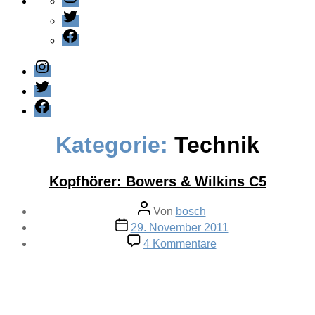
Twitter
Facebook
Instagram
Twitter
Facebook
Kategorie:
Technik
Kopfhörer: Bowers & Wilkins C5
Beitragsautor
Von
bosch
Veröffentlichungsdatum
29. November 2011
zu
4 Kommentare
Kopfhörer:
Bowers
&
Wilkins
C5