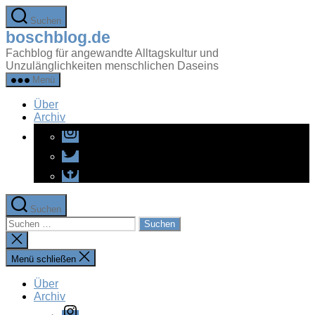
Zum
Suchen
Inhalt
boschblog.de
springen
Fachblog für angewandte Alltagskultur und
Unzulänglichkeiten menschlichen Daseins
Menü
Über
Archiv
Instagram
Twitter
Facebook
Suchen
Suchen
nach:
Suche
schließen
Menü schließen
Über
Archiv
Instagram