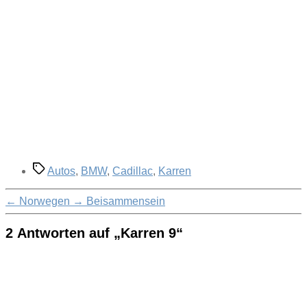
Schlagwörter
Autos
,
BMW
,
Cadillac
,
Karren
←
Norwegen
→
Beisammensein
2 Antworten auf „Karren 9“
sagt: