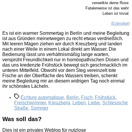
verwelkte deine Rose.
Fatalerweise ist das wahr.
Leben ist trivial.
(Erdmöbel)
Es ist ein warmer Sommertag in Berlin und meine Begleitung
ist aus Gründen meinetwegen zu recht etwas verdrießlich.
Mit leeren Mägen ziehen wir durch Kreuzberg und landen
nach einer Weile in einem Lokal direkt am Wasser. Die
Bedienung lässt uns verhältnismäßig lange warten,
versprüht Freundlichkeit nur in homöopathischen Dosen und
das uns kredenzte Frühstück bewegt sich geschmacklich im
unteren Mittelfeld. Obwohl vor dem Steg vereinzelt tote
Fische an der Oberfläche des Wassers treiben, schenkt
meine Begleitung mir an diesem widrigen Tag noch einmal
ihr schönstes Lächeln.
Schlagwörter
Écriture automatique
,
Berlin
,
Fisch
,
Frühstück
,
Freischwimmer
,
Kreuzberg
,
Leben
,
Liebe
,
Schlesische
Straße
,
Sommer
Was soll das?
Dies ist ein privates Weblog für nutzlose