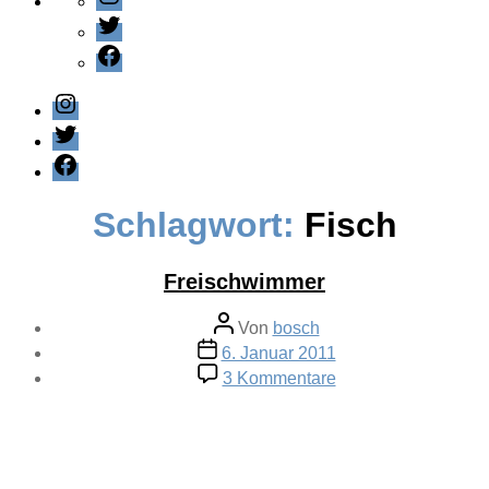
Twitter
Facebook
Instagram
Twitter
Facebook
Schlagwort:
Fisch
Freischwimmer
Beitragsautor
Von
bosch
Veröffentlichungsdatum
6. Januar 2011
zu
3 Kommentare
Freischwimmer