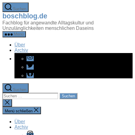
Zum
Suchen
Inhalt
boschblog.de
springen
Fachblog für angewandte Alltagskultur und
Unzulänglichkeiten menschlichen Daseins
Menü
Über
Archiv
Instagram
Twitter
Facebook
Suchen
Suchen
nach:
Suche
schließen
Menü schließen
Über
Archiv
Instagram