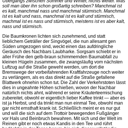
Übergangs zwischen Sommer und Winter, nichts weiter. Was
soll man über ihn schon großartig schreiben? Manchmal ist
es kalt, manchmal nass und manchmal stürmisch. Manchmal
ist es kalt und nass, manchmal ist es kalt und stürmisch,
machmal ist es nass und stürmisch, meistens ist es aber kalt,
nass und stürmisch.
Die Baumkronen lichten sich zunehmend, und statt
lieblichem Geträller der Singvögel, die nun allesamt gen
Süden umgezogen sind, weckt einen das aufdringliche
Geräusch des Nachbars Laubharke. Sorgsam schiebt er in
aller Frühe den gelb-braun schimmernden Baumabfall zu
kleinen Hügeln zusammen, die zwangsläufig vom nächsten
Luftzug auf die Straße geweht werden, um dort die
Bremswege der vorbeifahrenden Kraftfahrzeuge noch weiter
zu verlängern, als es das direkt auf die Straße gefallene
Blattwerk ohnehin schon tut. Die Zahl der Verkehrstoten lässt
dies in ungeahnte Höhen schießen, wovon der Nachbar
natürlich nichts ahnt, während er seine Kräuterteemischung
zubereitet, obwohl er eigentlich lieber Kaffee trinkt — aber es
ist ja Herbst, und da trinkt man nun einmal Tee, obwohl man
gar nicht ernsthaft krank ist. Schließlich meint er es nur gut
und will die sich auf dem Trottoir bewegenden Fußgänger
vor Hals und Beinbruch bewahren. Mit sich und der Welt im
Reinen gibt er noch etwas Kandis in den Tee und rührt