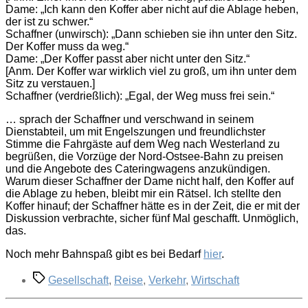
Dame: „Ich kann den Koffer aber nicht auf die Ablage heben,
der ist zu schwer.“
Schaffner (unwirsch): „Dann schieben sie ihn unter den Sitz.
Der Koffer muss da weg.“
Dame: „Der Koffer passt aber nicht unter den Sitz.“
[Anm. Der Koffer war wirklich viel zu groß, um ihn unter dem
Sitz zu verstauen.]
Schaffner (verdrießlich): „Egal, der Weg muss frei sein.“
… sprach der Schaffner und verschwand in seinem
Dienstabteil, um mit Engelszungen und freundlichster
Stimme die Fahrgäste auf dem Weg nach Westerland zu
begrüßen, die Vorzüge der Nord-Ostsee-Bahn zu preisen
und die Angebote des Cateringwagens anzukündigen.
Warum dieser Schaffner der Dame nicht half, den Koffer auf
die Ablage zu heben, bleibt mir ein Rätsel. Ich stellte den
Koffer hinauf; der Schaffner hätte es in der Zeit, die er mit der
Diskussion verbrachte, sicher fünf Mal geschafft. Unmöglich,
das.
Noch mehr Bahnspaß gibt es bei Bedarf
hier
.
Schlagwörter
Gesellschaft
,
Reise
,
Verkehr
,
Wirtschaft