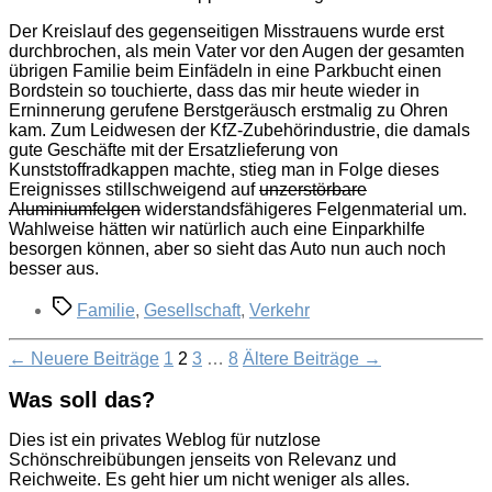
Der Kreislauf des gegenseitigen Misstrauens wurde erst
durchbrochen, als mein Vater vor den Augen der gesamten
übrigen Familie beim Einfädeln in eine Parkbucht einen
Bordstein so touchierte, dass das mir heute wieder in
Erninnerung gerufene Berstgeräusch erstmalig zu Ohren
kam. Zum Leidwesen der KfZ-Zubehörindustrie, die damals
gute Geschäfte mit der Ersatzlieferung von
Kunststoffradkappen machte, stieg man in Folge dieses
Ereignisses stillschweigend auf
unzerstörbare
Aluminiumfelgen
widerstandsfähigeres Felgenmaterial um.
Wahlweise hätten wir natürlich auch eine Einparkhilfe
besorgen können, aber so sieht das Auto nun auch noch
besser aus.
Schlagwörter
Familie
,
Gesellschaft
,
Verkehr
Seitennummerierung
←
Neuere
Beiträge
1
2
3
…
8
Ältere
Beiträge
→
der
Was soll das?
Beiträge
Dies ist ein privates Weblog für nutzlose
Schönschreibübungen jenseits von Relevanz und
Reichweite. Es geht hier um nicht weniger als alles.