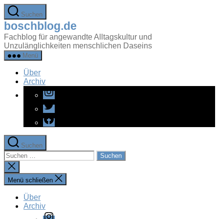
Zum
Suchen
Inhalt
boschblog.de
springen
Fachblog für angewandte Alltagskultur und
Unzulänglichkeiten menschlichen Daseins
Menü
Über
Archiv
Instagram
Twitter
Facebook
Suchen
Suchen
nach:
Suche
schließen
Menü schließen
Über
Archiv
Instagram