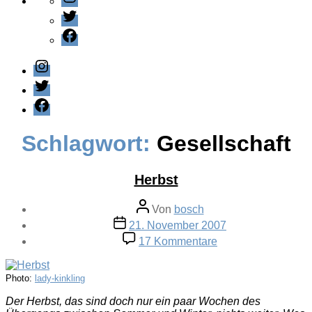
Twitter
Facebook
Instagram
Twitter
Facebook
Schlagwort:
Gesellschaft
Herbst
Beitragsautor
Von
bosch
Veröffentlichungsdatum
21. November 2007
zu
17 Kommentare
Herbst
Photo:
lady-kinkling
Der Herbst, das sind doch nur ein paar Wochen des