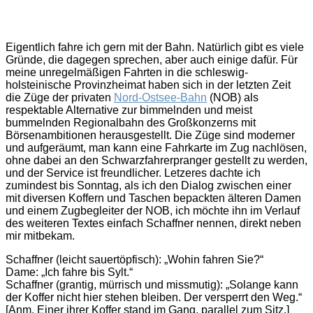
Eigentlich fahre ich gern mit der Bahn. Natürlich gibt es viele
Gründe, die dagegen sprechen, aber auch einige dafür. Für
meine unregelmäßigen Fahrten in die schleswig-
holsteinische Provinzheimat haben sich in der letzten Zeit
die Züge der privaten
Nord-Ostsee-Bahn
(NOB) als
respektable Alternative zur bimmelnden und meist
bummelnden Regionalbahn des Großkonzerns mit
Börsenambitionen herausgestellt. Die Züge sind moderner
und aufgeräumt, man kann eine Fahrkarte im Zug nachlösen,
ohne dabei an den Schwarzfahrerpranger gestellt zu werden,
und der Service ist freundlicher. Letzeres dachte ich
zumindest bis Sonntag, als ich den Dialog zwischen einer
mit diversen Koffern und Taschen bepackten älteren Damen
und einem Zugbegleiter der NOB, ich möchte ihn im Verlauf
des weiteren Textes einfach Schaffner nennen, direkt neben
mir mitbekam.
Schaffner (leicht sauertöpfisch): „Wohin fahren Sie?“
Dame: „Ich fahre bis Sylt.“
Schaffner (grantig, mürrisch und missmutig): „Solange kann
der Koffer nicht hier stehen bleiben. Der versperrt den Weg.“
[Anm. Einer ihrer Koffer stand im Gang, parallel zum Sitz.]