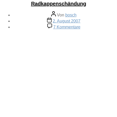
Radkappenschändung
Beitragsautor
Von
bosch
Veröffentlichungsdatum
2. August 2007
zu
7 Kommentare
Radkappenschänd