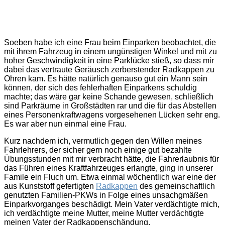
Soeben habe ich eine Frau beim Einparken beobachtet, die
mit ihrem Fahrzeug in einem ungünstigen Winkel und mit zu
hoher Geschwindigkeit in eine Parklücke stieß, so dass mir
dabei das vertraute Geräusch zerberstender Radkappen zu
Ohren kam. Es hätte natürlich genauso gut ein Mann sein
können, der sich des fehlerhaften Einparkens schuldig
machte; das wäre gar keine Schande gewesen, schließlich
sind Parkräume in Großstädten rar und die für das Abstellen
eines Personenkraftwagens vorgesehenen Lücken sehr eng.
Es war aber nun einmal eine Frau.
Kurz nachdem ich, vermutlich gegen den Willen meines
Fahrlehrers, der sicher gern noch einige gut bezahlte
Übungsstunden mit mir verbracht hätte, die Fahrerlaubnis für
das Führen eines Kraftfahrzeuges erlangte, ging in unserer
Famile ein Fluch um. Etwa einmal wöchentlich war eine der
aus Kunststoff gefertigten
Radkappen
des gemeinschaftlich
genutzten Familien-PKWs in Folge eines unsachgmäßen
Einparkvorganges beschädigt. Mein Vater verdächtigte mich,
ich verdächtigte meine Mutter, meine Mutter verdächtigte
meinen Vater der Radkappenschändung.