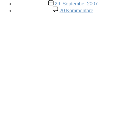
Veröffentlichungsdatum
29. September 2007
zu
20 Kommentare
Lektüre
in
Bus
und
Bahn