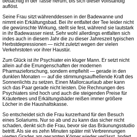
bedächtig in der Tasse herum, bis sich dieser vollständig
auflöst.
Seine Frau sitzt währenddessen in der Badewanne und
nimmt ein Erkältungsbad. Bei ihr entfaltet der Tee leider nicht
die gewünschte Wirkung, stellt sie fest, während sie lautstark
in ihr Badewasser niest. Sehr wohl allerdings entfalten sich
indes auch in diesem Jahr die zu dieser Jahreszeit typischen
Herbstdepressionen — nicht zuletzt wegen der vielen
Verkehrstoten vor ihrer Haustür.
Zum Glück ist ihr Psychiater ein kluger Mann. Er setzt nicht
allein auf die Errungenschaften der modernen
Pharmazieforschung, sondern empfiehlt — gerade in den
dunklen Monaten — auf die stimmungsaufhellende Kraft des
Sonnenlichts zu setzen. Einen Mallorcaurlaub aber kann
sich das Paar gerade nicht leisten. Die Rechnungen des
Psychiaters sind hoch und auch die steigenden Preise für
Kräutertees und Erkältungsbäder reißen immer größere
Löcher in die Haushaltskasse.
So entscheidet sich die Frau kurzerhand für den Besuch
eines Solariums. Nur so ab und zu kann das sicher nicht
schaden, denkt sich die Frau, bevor sie das Bräunungsstudio
betritt. Als sie es zehn Minuten später mit Verbrennungen
vierten Grades am gesamten Körper wieder verlässt, ändert