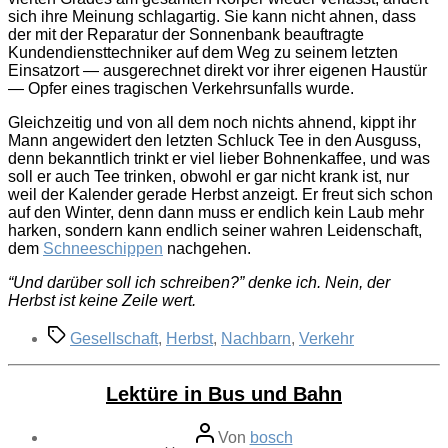
sich ihre Meinung schlagartig. Sie kann nicht ahnen, dass
der mit der Reparatur der Sonnenbank beauftragte
Kundendiensttechniker auf dem Weg zu seinem letzten
Einsatzort — ausgerechnet direkt vor ihrer eigenen Haustür
— Opfer eines tragischen Verkehrsunfalls wurde.
Gleichzeitig und von all dem noch nichts ahnend, kippt ihr
Mann angewidert den letzten Schluck Tee in den Ausguss,
denn bekanntlich trinkt er viel lieber Bohnenkaffee, und was
soll er auch Tee trinken, obwohl er gar nicht krank ist, nur
weil der Kalender gerade Herbst anzeigt. Er freut sich schon
auf den Winter, denn dann muss er endlich kein Laub mehr
harken, sondern kann endlich seiner wahren Leidenschaft,
dem
Schneeschippen
nachgehen.
“Und darüber soll ich schreiben?” denke ich. Nein, der
Herbst ist keine Zeile wert.
Schlagwörter
Gesellschaft
,
Herbst
,
Nachbarn
,
Verkehr
Lektüre in Bus und Bahn
Beitragsautor
Von
bosch