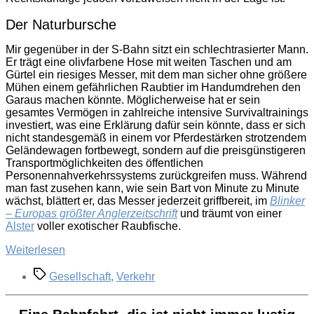
Der Naturbursche
Mir gegenüber in der S-Bahn sitzt ein schlechtrasierter Mann.
Er trägt eine olivfarbene Hose mit weiten Taschen und am
Gürtel ein riesiges Messer, mit dem man sicher ohne größere
Mühen einem gefährlichen Raubtier im Handumdrehen den
Garaus machen könnte. Möglicherweise hat er sein
gesamtes Vermögen in zahlreiche intensive Survivaltrainings
investiert, was eine Erklärung dafür sein könnte, dass er sich
nicht standesgemäß in einem vor Pferdestärken strotzendem
Geländewagen fortbewegt, sondern auf die preisgünstigeren
Transportmöglichkeiten des öffentlichen
Personennahverkehrssystems zurückgreifen muss. Während
man fast zusehen kann, wie sein Bart von Minute zu Minute
wächst, blättert er, das Messer jederzeit griffbereit, im
Blinker
– Europas größter Anglerzeitschrift
und träumt von einer
Alster
voller exotischer Raubfische.
„Lektüre
Weiterlesen
in
Schlagwörter
Bus
Gesellschaft
,
Verkehr
und
Bahn“