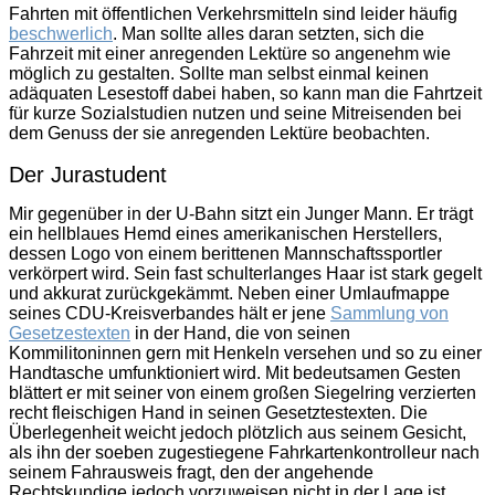
Fahrten mit öffentlichen Verkehrsmitteln sind leider häufig
beschwerlich
. Man sollte alles daran setzten, sich die
Fahrzeit mit einer anregenden Lektüre so angenehm wie
möglich zu gestalten. Sollte man selbst einmal keinen
adäquaten Lesestoff dabei haben, so kann man die Fahrtzeit
für kurze Sozialstudien nutzen und seine Mitreisenden bei
dem Genuss der sie anregenden Lektüre beobachten.
Der Jurastudent
Mir gegenüber in der U-Bahn sitzt ein Junger Mann. Er trägt
ein hellblaues Hemd eines amerikanischen Herstellers,
dessen Logo von einem berittenen Mannschaftssportler
verkörpert wird. Sein fast schulterlanges Haar ist stark gegelt
und akkurat zurückgekämmt. Neben einer Umlaufmappe
seines CDU-Kreisverbandes hält er jene
Sammlung von
Gesetzestexten
in der Hand, die von seinen
Kommilitoninnen gern mit Henkeln versehen und so zu einer
Handtasche umfunktioniert wird. Mit bedeutsamen Gesten
blättert er mit seiner von einem großen Siegelring verzierten
recht fleischigen Hand in seinen Gesetztestexten. Die
Überlegenheit weicht jedoch plötzlich aus seinem Gesicht,
als ihn der soeben zugestiegene Fahrkartenkontrolleur nach
seinem Fahrausweis fragt, den der angehende
Rechtskundige jedoch vorzuweisen nicht in der Lage ist.