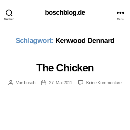
boschblog.de
Suchen
Menü
Schlagwort:
Kenwood Dennard
The Chicken
zu
Von
bosch
27. Mai 2011
Keine Kommentare
Beitragsautor
Veröffentlichungsdatum
The
Chic