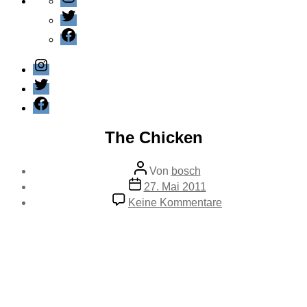
Twitter
Facebook
Instagram
Twitter
Facebook
Kategorien
Feuilleton
The Chicken
Beitragsautor
Von
bosch
Veröffentlichungsdatum
27. Mai 2011
zu
Keine Kommentare
The
Chicken