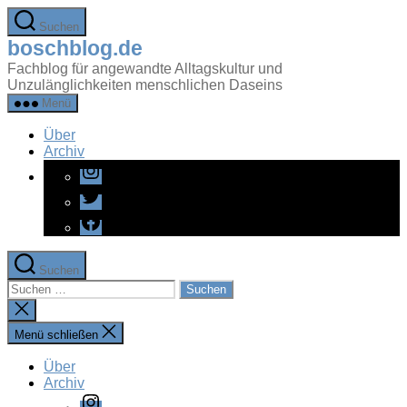
Zum
Suchen
Inhalt
boschblog.de
springen
Fachblog für angewandte Alltagskultur und
Unzulänglichkeiten menschlichen Daseins
Menü
Über
Archiv
Instagram
Twitter
Facebook
Suchen
Suchen
nach:
Suche
schließen
Menü schließen
Über
Archiv
Instagram