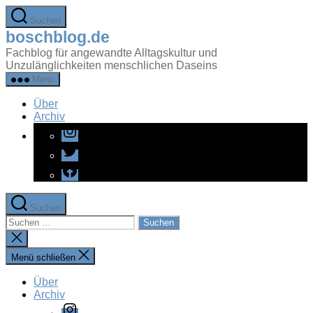
Zum
Suchen
Inhalt
boschblog.de
springen
Fachblog für angewandte Alltagskultur und
Unzulänglichkeiten menschlichen Daseins
Menü
Über
Archiv
Instagram
Twitter
Facebook
Suchen
Suchen
nach:
Suche
schließen
Menü schließen
Über
Archiv
Instagram