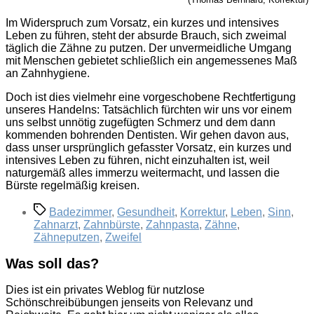
Im Widerspruch zum Vorsatz, ein kurzes und intensives
Leben zu führen, steht der absurde Brauch, sich zweimal
täglich die Zähne zu putzen. Der unvermeidliche Umgang
mit Menschen gebietet schließlich ein angemessenes Maß
an Zahnhygiene.
Doch ist dies vielmehr eine vorgeschobene Rechtfertigung
unseres Handelns: Tatsächlich fürchten wir uns vor einem
uns selbst unnötig zugefügten Schmerz und dem dann
kommenden bohrenden Dentisten. Wir gehen davon aus,
dass unser ursprünglich gefasster Vorsatz, ein kurzes und
intensives Leben zu führen, nicht einzuhalten ist, weil
naturgemäß alles immerzu weitermacht, und lassen die
Bürste regelmäßig kreisen.
Schlagwörter
Badezimmer
,
Gesundheit
,
Korrektur
,
Leben
,
Sinn
,
Zahnarzt
,
Zahnbürste
,
Zahnpasta
,
Zähne
,
Zähneputzen
,
Zweifel
Was soll das?
Dies ist ein privates Weblog für nutzlose
Schönschreibübungen jenseits von Relevanz und