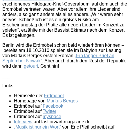
erschienenes Hildegard-Knef-Coveralbum, auf dem auch die
Erdmöbel vertreten waren. Aber vor allem ihre Lieder sind
anders, also ganz anders als alles andere. „Wir waren sehr
nervös. Schließlich ist es ein großes Risiko am
Erscheinungstag der Platte alle neuen Lieder im Konzert zu
spielen“, erzählte mir der Bassist Ekimas nach dem Konzert.
Es ist gelungen.
Berlin wird die Erdmöbel schon bald wiederhören können –
bereits am 18.10.2010 spielen sie im Babylon zur Lesung
von Markus Berges erstem Roman
„Ein langer Brief an
September Nowak“
. Aber auch durch den Rest der Republik
wird dann
getourt
. Geht hin!
___
Links:
Heimseite der
Erdmöbel
Homepage von
Markus Berges
Erdmöbel auf
Facebook
Erdmöbel auf
Twitter
Erdmöbel auf
myspace
Interview
auf fastforwart-magazine.de
„Musik ist nur ein Wort“
von Eric Pfeil schreibt auf