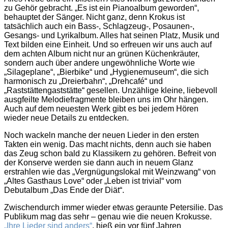
zu Gehör gebracht. „Es ist ein Pianoalbum geworden“,
behauptet der Sänger. Nicht ganz, denn Krokus ist
tatsächlich auch ein Bass-, Schlagzeug-, Posaunen-,
Gesangs- und Lyrikalbum. Alles hat seinen Platz, Musik und
Text bilden eine Einheit. Und so erfreuen wir uns auch auf
dem achten Album nicht nur an grünen Küchenkräuter,
sondern auch über andere ungewöhnliche Worte wie
„Silageplane“, „Bierbike“ und „Hygienemuseum“, die sich
harmonisch zu „Dreierbahn“, „Drehcafé“ und
„Raststättengaststätte“ gesellen. Unzählige kleine, liebevoll
ausgfeilte Melodiefragmente bleiben uns im Ohr hängen.
Auch auf dem neuesten Werk gibt es bei jedem Hören
wieder neue Details zu entdecken.
Noch wackeln manche der neuen Lieder in den ersten
Takten ein wenig. Das macht nichts, denn auch sie haben
das Zeug schon bald zu Klassikern zu gehören. Befreit von
der Konserve werden sie dann auch in neuem Glanz
erstrahlen wie das „Vergnügungslokal mit Weinzwang“ von
„Altes Gasthaus Love“ oder „Leben ist trivial“ vom
Debutalbum „Das Ende der Diät“.
Zwischendurch immer wieder etwas geraunte Petersilie. Das
Publikum mag das sehr – genau wie die neuen Krokusse.
„Ihre Lieder sind anders“
, hieß ein vor fünf Jahren