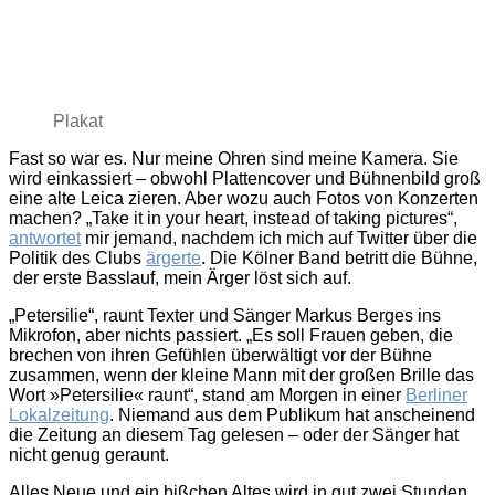
Plakat
Fast so war es. Nur meine Ohren sind meine Kamera. Sie
wird einkassiert – obwohl Plattencover und Bühnenbild groß
eine alte Leica zieren. Aber wozu auch Fotos von Konzerten
machen? „Take it in your heart, instead of taking pictures“,
antwortet
mir jemand, nachdem ich mich auf Twitter über die
Politik des Clubs
ärgerte
. Die Kölner Band betritt die Bühne,
der erste Basslauf, mein Ärger löst sich auf.
„Petersilie“, raunt Texter und Sänger Markus Berges ins
Mikrofon, aber nichts passiert. „Es soll Frauen geben, die
brechen von ihren Gefühlen überwältigt vor der Bühne
zusammen, wenn der kleine Mann mit der großen Brille das
Wort »Petersilie« raunt“, stand am Morgen in einer
Berliner
Lokalzeitung
. Niemand aus dem Publikum hat anscheinend
die Zeitung an diesem Tag gelesen – oder der Sänger hat
nicht genug geraunt.
Alles Neue und ein bißchen Altes wird in gut zwei Stunden