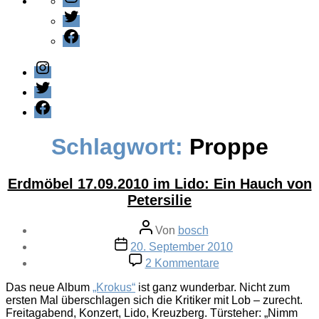
Twitter
Facebook
Instagram
Twitter
Facebook
Schlagwort:
Proppe
Erdmöbel 17.09.2010 im Lido: Ein Hauch von
Petersilie
Beitragsautor
Von
bosch
Veröffentlichungsdatum
20. September 2010
zu
2 Kommentare
Erdmöbel
17.09.2010
Das neue Album
„Krokus“
ist ganz wunderbar. Nicht zum
im
ersten Mal überschlagen sich die Kritiker mit Lob – zurecht.
Lido:
Freitagabend, Konzert, Lido, Kreuzberg. Türsteher: „Nimm