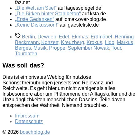
faz.net
„Die Welt am Stiel“
auf tagesspiegel.de
„Die Birken hinter Stahlbeton“
auf ksta.de
„Erste Gedanken“
auf lomax.over-blog.de
„Keine Diskussion!“
auf gaesteliste.de
Schlagwörter
Berlin
,
Dewueb
,
Edel
,
Ekimas
,
Erdmöbel
,
Henning
Beckmann
,
Konzert
,
Kreuzberg
,
Krokus
,
Lido
,
Markus
Berges
,
Musik
,
Proppe
,
September Nowak
,
Tour
,
Tourdaten
Was soll das?
Dies ist ein privates Weblog für nutzlose
Schönschreibübungen jenseits von Relevanz und
Reichweite. Es geht hier um nicht weniger als alles.
Insbesondere aber um Phänomene der Alltagskultur und die
Unzulänglichkeiten menschlichen Daseins. Teile davon
entsprechen der Wahrheit. Niemand braucht es.
Impressum
Datenschutz
© 2026
boschblog.de