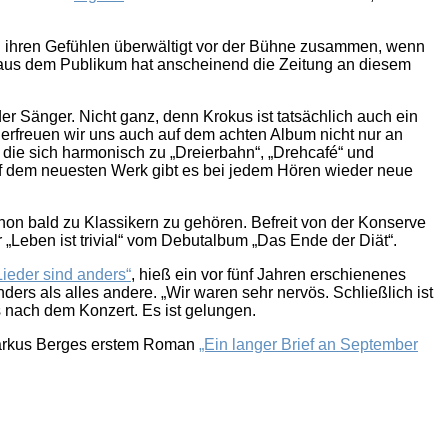
von ihren Gefühlen überwältigt vor der Bühne zusammen, wenn
aus dem Publikum hat anscheinend die Zeitung an diesem
r Sänger. Nicht ganz, denn Krokus ist tatsächlich auch ein
 erfreuen wir uns auch auf dem achten Album nicht nur an
die sich harmonisch zu „Dreierbahn“, „Drehcafé“ und
auf dem neuesten Werk gibt es bei jedem Hören wieder neue
on bald zu Klassikern zu gehören. Befreit von der Konserve
Leben ist trivial“ vom Debutalbum „Das Ende der Diät“.
Lieder sind anders“
, hieß ein vor fünf Jahren erschienenes
ers als alles andere. „Wir waren sehr nervös. Schließlich ist
s nach dem Konzert. Es ist gelungen.
 Markus Berges erstem Roman
„Ein langer Brief an September