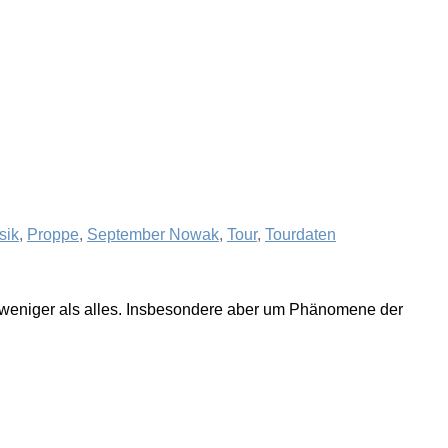
sik
,
Proppe
,
September Nowak
,
Tour
,
Tourdaten
t weniger als alles. Insbesondere aber um Phänomene der