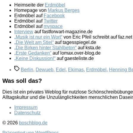
Heimseite der
Erdmöbel
Homepage von
Markus Berges
Erdmöbel auf
Facebook
Erdmöbel auf
Twitter
Erdmöbel auf
myspace
Interview
auf fastforwart-magazine.de
„Musik ist nur ein Wort“
von Eric Pfeil schreibt auf faz.net
„Die Welt am Stiel“
auf tagesspiegel.de
„Die Birken hinter Stahlbeton“
auf ksta.de
„Erste Gedanken“
auf lomax.over-blog.de
„Keine Diskussion!“
auf gaesteliste.de
Schlagwörter
Berlin
,
Dewueb
,
Edel
,
Ekimas
,
Erdmöbel
,
Henning B
Was soll das?
Dies ist ein privates Weblog für nutzlose Schönschreibübung
Alltagskultur und die Unzulänglichkeiten menschlichen Dasei
Impressum
Datenschutz
© 2026
boschblog.de
Präsentiert von WordPress