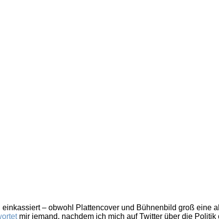
von
Petersilie
 einkassiert – obwohl Plattencover und Bühnenbild groß eine a
ortet
mir jemand, nachdem ich mich auf Twitter über die Politi