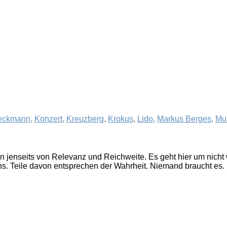
eckmann
,
Konzert
,
Kreuzberg
,
Krokus
,
Lido
,
Markus Berges
,
Mu
en jenseits von Relevanz und Reichweite. Es geht hier um nich
ns. Teile davon entsprechen der Wahrheit. Niemand braucht es.