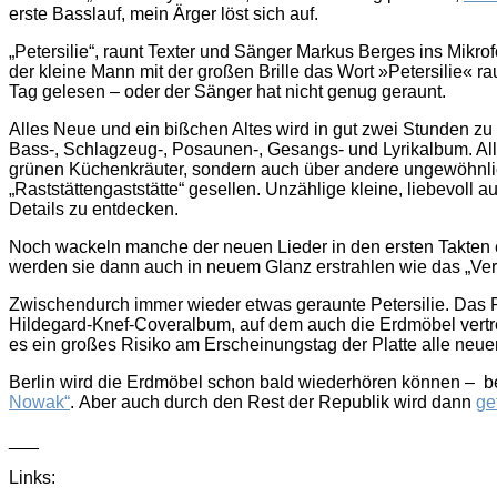
erste Basslauf, mein Ärger löst sich auf.
„Petersilie“, raunt Texter und Sänger Markus Berges ins Mikr
der kleine Mann mit der großen Brille das Wort »Petersilie« r
Tag gelesen – oder der Sänger hat nicht genug geraunt.
Alles Neue und ein bißchen Altes wird in gut zwei Stunden zu
Bass-, Schlagzeug-, Posaunen-, Gesangs- und Lyrikalbum. Alle
grünen Küchenkräuter, sondern auch über andere ungewöhnlic
„Raststättengaststätte“ gesellen. Unzählige kleine, liebevol
Details zu entdecken.
Noch wackeln manche der neuen Lieder in den ersten Takten e
werden sie dann auch in neuem Glanz erstrahlen wie das „Ver
Zwischendurch immer wieder etwas geraunte Petersilie. Das
Hildegard-Knef-Coveralbum, auf dem auch die Erdmöbel vertrete
es ein großes Risiko am Erscheinungstag der Platte alle neuen
Berlin wird die Erdmöbel schon bald wiederhören können – 
Nowak“
. Aber auch durch den Rest der Republik wird dann
ge
___
Links: