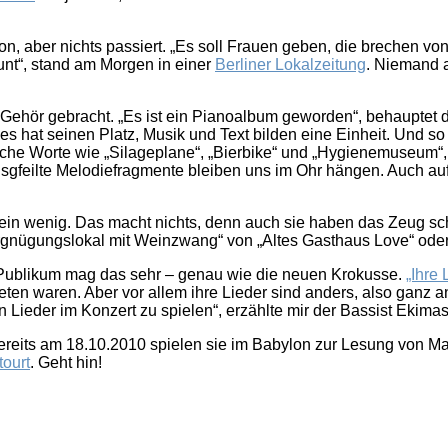
ofon, aber nichts passiert. „Es soll Frauen geben, die brechen 
aunt“, stand am Morgen in einer
Berliner Lokalzeitung
. Niemand 
 Gehör gebracht. „Es ist ein Pianoalbum geworden“, behauptet de
s hat seinen Platz, Musik und Text bilden eine Einheit. Und so
he Worte wie „Silageplane“, „Bierbike“ und „Hygienemuseum“, 
l ausgfeilte Melodiefragmente bleiben uns im Ohr hängen. Auch 
in wenig. Das macht nichts, denn auch sie haben das Zeug sch
gnügungslokal mit Weinzwang“ von „Altes Gasthaus Love“ oder „
 Publikum mag das sehr – genau wie die neuen Krokusse.
„Ihre 
n waren. Aber vor allem ihre Lieder sind anders, also ganz and
 Lieder im Konzert zu spielen“, erzählte mir der Bassist Ekima
bereits am 18.10.2010 spielen sie im Babylon zur Lesung von
tourt
. Geht hin!