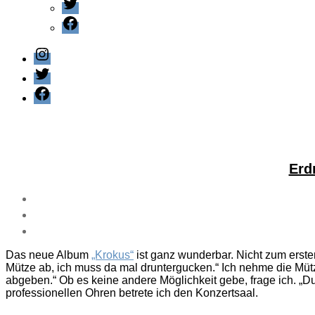
Twitter
Facebook
Instagram
Twitter
Facebook
Erd
Das neue Album
„Krokus“
ist ganz wunderbar. Nicht zum ersten
Mütze ab, ich muss da mal druntergucken.“ Ich nehme die Mütz
abgeben.“ Ob es keine andere Möglichkeit gebe, frage ich. „Du
professionellen Ohren betrete ich den Konzertsaal.