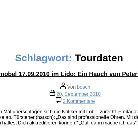
Schlagwort:
Tourdaten
möbel 17.09.2010 im Lido: Ein Hauch von Peters
Beitragsautor
Von
bosch
Veröffentlichungsdatum
20. September 2010
zu
2 Kommentare
Erdmöbel
17.09.2010
 Mal überschlagen sich die Kritiker mit Lob – zurecht. Freitag
im
e ab. Türsteher (harsch): „Das sind professionelle Ohren. Mit 
Lido:
 hättest Dich akkreditieren können.“ „Gut, dann mache ich das“,
Ein
Hauch