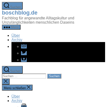
Zum
Suchen
Inhalt
boschblog.de
springen
Fachblog für angewandte Alltagskultur und
Unzulänglichkeiten menschlichen Daseins
Menü
Über
Archiv
Instagram
Twitter
Facebook
Suchen
Suchen
nach:
Suche
schließen
Menü schließen
Über
Archiv
Instagram