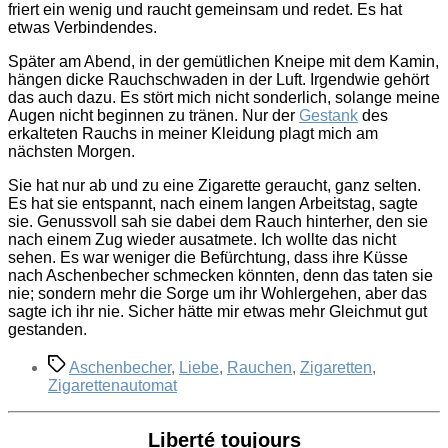
friert ein wenig und raucht gemeinsam und redet. Es hat
etwas Verbindendes.
Später am Abend, in der gemütlichen Kneipe mit dem Kamin,
hängen dicke Rauchschwaden in der Luft. Irgendwie gehört
das auch dazu. Es stört mich nicht sonderlich, solange meine
Augen nicht beginnen zu tränen. Nur der
Gestank
des
erkalteten Rauchs in meiner Kleidung plagt mich am
nächsten Morgen.
Sie hat nur ab und zu eine Zigarette geraucht, ganz selten.
Es hat sie entspannt, nach einem langen Arbeitstag, sagte
sie. Genussvoll sah sie dabei dem Rauch hinterher, den sie
nach einem Zug wieder ausatmete. Ich wollte das nicht
sehen. Es war weniger die Befürchtung, dass ihre Küsse
nach Aschenbecher schmecken könnten, denn das taten sie
nie; sondern mehr die Sorge um ihr Wohlergehen, aber das
sagte ich ihr nie. Sicher hätte mir etwas mehr Gleichmut gut
gestanden.
Schlagwörter
Aschenbecher
,
Liebe
,
Rauchen
,
Zigaretten
,
Zigarettenautomat
Liberté toujours