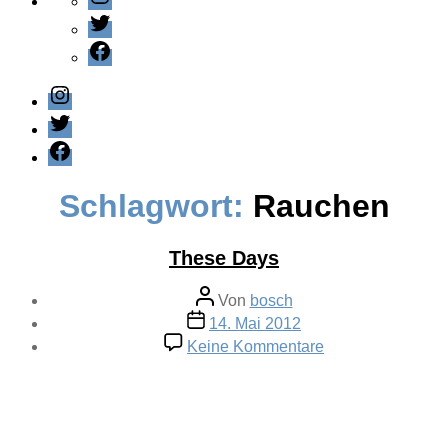
Twitter
Facebook
Instagram
Twitter
Facebook
Schlagwort:
Rauchen
These Days
Beitragsautor
Von
bosch
Veröffentlichungsdatum
14. Mai 2012
zu
Keine Kommentare
These
Days