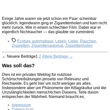
Einige Jahre waren sie jetzt schon ein Paar; scheinbar
glücklich. Irgendwann ging er Zigarettenholen und kam nicht
mehr zurück. Wie in einem schlechten Film. Dabei war er
eigentlich Nichtraucher — das glaubte sie zumindest.
Schlagwörter
Écriture automatique
,
Leben
,
Liebe
,
Rauchen
,
Zigaretten
,
Zigarettenautomat
,
Zigarettenholen
Seitennummerierung
←
Neuere
Beiträge
1
2
Ältere
Beiträge
→
der
Was soll das?
Beiträge
Dies ist ein privates Weblog für nutzlose
Schönschreibübungen jenseits von Relevanz und
Reichweite. Es geht hier um nicht weniger als alles.
Insbesondere aber um Phänomene der Alltagskultur und die
Unzulänglichkeiten menschlichen Daseins. Teile davon
entsprechen der Wahrheit. Niemand braucht es.
Impressum
Datenschutz