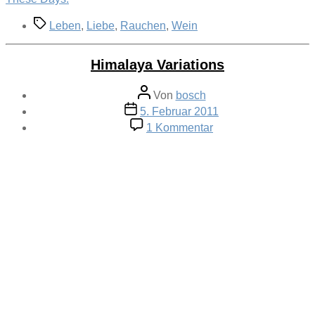
Schlagwörter
Leben
,
Liebe
,
Rauchen
,
Wein
Himalaya Variations
Beitragsautor
Von
bosch
Veröffentlichungsdatum
5. Februar 2011
zu
1 Kommentar
Himalaya
Variations