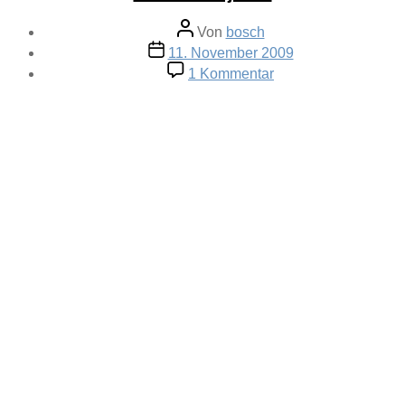
Beitragsautor
Von
bosch
Veröffentlichungsdatum
11. November 2009
zu
1 Kommentar
Liberté
toujours