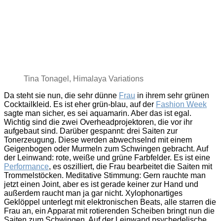
Tina Tonagel, Himalaya Variations
Da steht sie nun, die sehr dünne
Frau
in ihrem sehr grünen
Cocktailkleid. Es ist eher grün-blau, auf der
Fashion Week
sagte man sicher, es sei aquamarin. Aber das ist egal.
Wichtig sind die zwei Overheadprojektoren, die vor ihr
aufgebaut sind. Darüber gespannt: drei Saiten zur
Tonerzeugung. Diese werden abwechselnd mit einem
Geigenbogen oder Murmeln zum Schwingen gebracht. Auf
der Leinwand: rote, weiße und grüne Farbfelder. Es ist eine
Performance
, es oszilliert, die Frau bearbeitet die Saiten mit
Trommelstöcken. Meditative Stimmung: Gern rauchte man
jetzt einen Joint, aber es ist gerade keiner zur Hand und
außerdem raucht man ja gar nicht. Xylophonartiges
Geklöppel unterlegt mit elektronischen Beats, alle starren die
Frau an, ein Apparat mit rotierenden Scheiben bringt nun die
Saiten zum Schwingen. Auf der Leinwand psychedelische