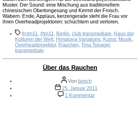
Muster. Der Sound: eine Mischung aus traditionellem
chinesischen Obertongesang und Kermit der Frosch.
Wabern. Ende, Applaus, kerzengerade steht die Frau vor
ihren Overheadprojektoren: schüchtern und verloren.
Schlagwörter
#ctm11
,
#tm11
,
Berlin
,
club transmediale
,
Haus der
Kulturen der Welt
,
Himalaya Variations
,
Kunst
,
Musik
,
Overheadprojektor
,
Rauchen
,
Tina Tonagel
,
transmediale
Über das Rauchen
Beitragsautor
Von
bosch
Veröffentlichungsdatum
25. Januar 2011
zu
1 Kommentar
Über
das
Rauchen