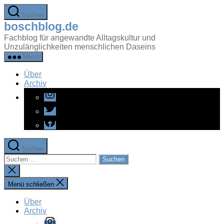
Zum
Suchen
Inhalt
boschblog.de
springen
Fachblog für angewandte Alltagskultur und
Unzulänglichkeiten menschlichen Daseins
Menü
Über
Archiv
Instagram
Twitter
Facebook
Suchen
Suchen
nach:
Suche
schließen
Menü schließen
Über
Archiv
Instagram