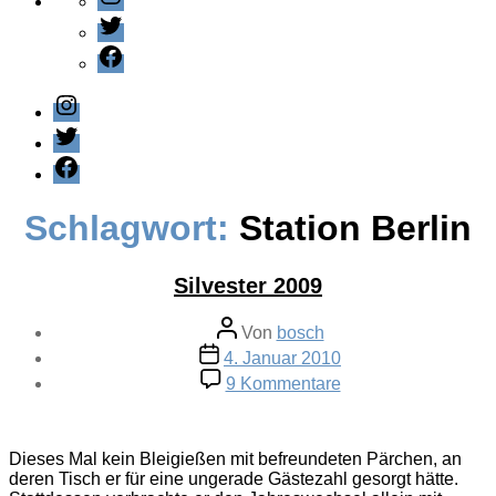
Twitter
Facebook
Instagram
Twitter
Facebook
Schlagwort:
Station Berlin
Silvester 2009
Beitragsautor
Von
bosch
Veröffentlichungsdatum
4. Januar 2010
zu
9 Kommentare
Silvester
2009
Dieses Mal kein Bleigießen mit befreundeten Pärchen, an
deren Tisch er für eine ungerade Gästezahl gesorgt hätte.