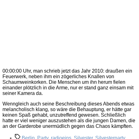
00:00:00 Uhr, man schrieb jetzt das Jahr 2010: draußen ein
Feuerwerk, neben ihm ein zögerliches Knallen von
Schaumweinkorken. Die Menschen um ihn herum fielen
einander plötzlich in die Arme, nur er stand ganz einsam mit
seiner Kamera da.
Wenngleich auch seine Beschreibung dieses Abends etwas
melancholisch klang, so wäre die Behauptung, er hätte gar
keinen Spaß gehabt, unzutreffend gewesen. Schließlich
hatte er viel weniger auszustehen als die jungen Damen, die
an der Garderobe unermüdlich gegen das Chaos kämpften.
Schlagwörter
Berlin
,
Party
,
radioeins
,
Silvester
,
Silvesterparty
,